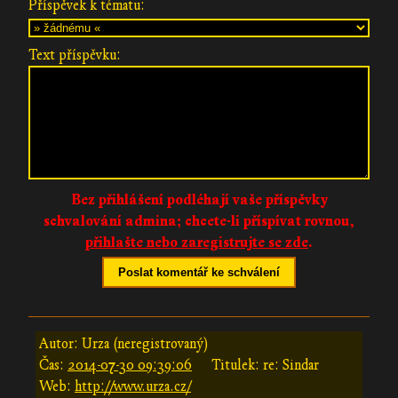
Příspěvek k tématu:
Text příspěvku:
Bez přihlášení podléhají vaše příspěvky
schvalování admina;
chcete-li příspívat rovnou,
přihlašte nebo zaregistrujte se zde
.
Poslat komentář ke schválení
Autor: Urza (neregistrovaný)
Čas:
2014-07-30 09:39:06
Titulek: re: Sindar
Web:
http://www.urza.cz/