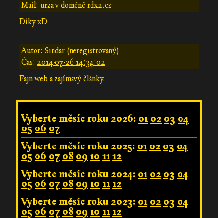
Mail: urza v doméně rdx2.cz
Díky xD
Autor: Sindar (neregistrovaný)
Čas:
2014-07-26 14:34:02
Fajn web a zajímavý články.
Vyberte měsíc roku 2026:
01
02
03
04
05
06
07
Vyberte měsíc roku 2025:
01
02
03
04
05
06
07
08
09
10
11
12
Vyberte měsíc roku 2024:
01
02
03
04
05
06
07
08
09
10
11
12
Vyberte měsíc roku 2023:
01
02
03
04
05
06
07
08
09
10
11
12