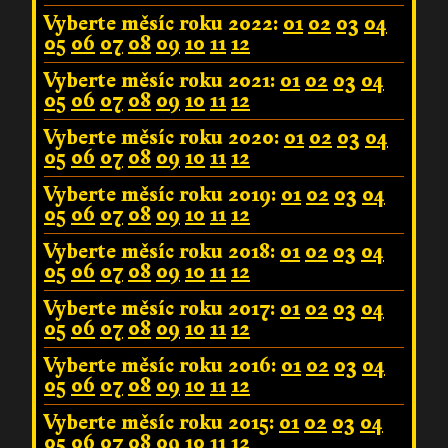
Vyberte měsíc roku 2022:
01
02
03
04
05
06
07
08
09
10
11
12
Vyberte měsíc roku 2021:
01
02
03
04
05
06
07
08
09
10
11
12
Vyberte měsíc roku 2020:
01
02
03
04
05
06
07
08
09
10
11
12
Vyberte měsíc roku 2019:
01
02
03
04
05
06
07
08
09
10
11
12
Vyberte měsíc roku 2018:
01
02
03
04
05
06
07
08
09
10
11
12
Vyberte měsíc roku 2017:
01
02
03
04
05
06
07
08
09
10
11
12
Vyberte měsíc roku 2016:
01
02
03
04
05
06
07
08
09
10
11
12
Vyberte měsíc roku 2015:
01
02
03
04
05
06
07
08
09
10
11
12