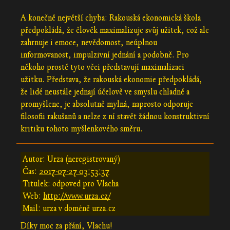
A konečně největší chyba: Rakouská ekonomická škola
předpokládá, že člověk maximalizuje svůj užitek, což ale
zahrnuje i emoce, nevědomost, neúplnou
informovanost, impulzivní jednání a podobně. Pro
někoho prostě tyto věci představují maximalizaci
užitku. Představa, že rakouská ekonomie předpokládá,
že lidé neustále jednají účelově ve smyslu chladně a
promyšlene, je absolutně mylná, naprosto odporuje
filosofii rakušanů a nelze z ní stavět žádnou konstruktivní
kritiku tohoto myšlenkového směru.
Autor: Urza (neregistrovaný)
Čas:
2017-07-27 03:53:37
Titulek: odpoved pro Vlacha
Web:
http://www.urza.cz/
Mail: urza v doméně urza.cz
Díky moc za přání, Vlachu!