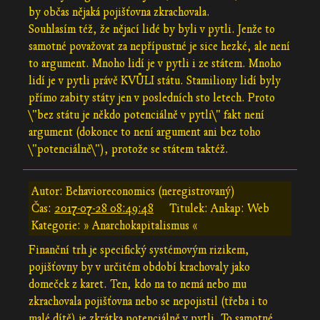
by občas nějaká pojišťovna zkrachovala.
Souhlasím též, že nějací lidé by byli v pytli. Jenže to
samotné považovat za nepřípustné je sice hezké, ale není
to argument. Mnoho lidí je v pytli i ze státem. Mnoho
lidí je v pytli právě KVŮLI státu. Stamiliony lidí byly
přímo zabity státy jen v posledních sto letech. Proto
\"bez státu je někdo potenciálně v pytli\" fakt není
argument (dokonce to není argument ani bez toho
\"potenciálně\"), protože se státem taktéž.
Autor: Behavioreconomics (neregistrovaný)
Čas:
2017-07-28 08:49:48
Titulek: Ankap: Web
Kategorie: » Anarchokapitalismus «
Finanční trh je specifický systémovým rizikem,
pojišťovny by v určitém období krachovaly jako
domeček z karet. Ten, kdo na to nemá nebo mu
zkrachovala pojišťovna nebo se nepojistil (třeba i to
malé dítě) je zkrátka potenciálně v pytli. To samotné