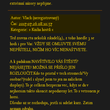
extrémní názory nepřijme.
Autor: Vlach (neregistrovaný)
Čas:
2017-07-26 08:10:57
Kategorie: » Kniha hostů «
Ted zrovna ctu nekolik rikadel(4), z toho hnedle 3 se
hodi i pro Vas: VŽDY SE OMLUVTE SVÉMU
NEPŘÍTELI, NIČÍM HO VÍC NENAŠTVETE.
A k padakum:NAVŠTÍVILO VÁS ŠTĚSTÍ?
NEJÁSEJTE! MOŽNÁ SE PŘIŠLO JEN
ROZLOUČIT.Kdo to pristal v tech stromech?Vy
osobne?(videl i slysel jsem to jen na nalickem
displayi).To je celkem bezpecna vec, kdyz se da v
nejhorsim takto skoncit nepodareny let.To s vetronem je
horsi.
Dlouho uz se rozhoduju, jestli si udelat kurz. Zatim
nemam odvahu.