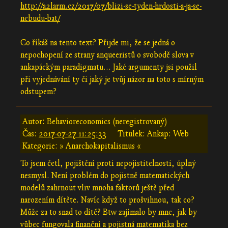
http://a2larm.cz/2017/07/blizi-se-tyden-hrdosti-a-ja-se-
nebudu-bat/
Co říkáš na tento text? Přijde mi, že se jedná o
nepochopení ze strany anqueeristů o svobodě slova v
ankapáckým paradigmatu... Jaké argumenty jsi použil
při vyjednávání ty či jaký je tvůj názor na toto s mírným
odstupem?
Autor: Behavioreconomics (neregistrovaný)
Čas:
2017-07-27 11:25:33
Titulek: Ankap: Web
Kategorie: » Anarchokapitalismus «
To jsem četl, pojištění proti nepojistitelnosti, úplný
nesmysl. Není problém do pojistně matematických
modelů zahrnout vliv mnoha faktorů ještě před
narozením dítěte. Navíc když to prošvihnou, tak co?
Může za to snad to dítě? Btw zajímalo by mne, jak by
vůbec fungovala finanční a pojistná matematika bez