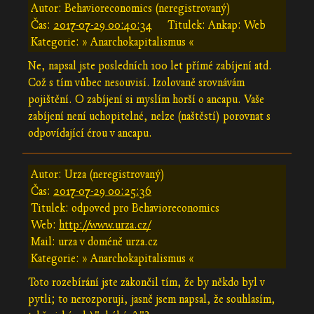
Autor: Behavioreconomics (neregistrovaný)
Čas:
2017-07-29 00:40:34
Titulek: Ankap: Web
Kategorie: » Anarchokapitalismus «
Ne, napsal jste posledních 100 let přímé zabíjení atd.
Což s tím vůbec nesouvisí. Izolovaně srovnávám
pojištění. O zabíjení si myslím horší o ancapu. Vaše
zabíjení není uchopitelné, nelze (naštěstí) porovnat s
odpovídající érou v ancapu.
Autor: Urza (neregistrovaný)
Čas:
2017-07-29 00:25:36
Titulek: odpoved pro Behavioreconomics
Web:
http://www.urza.cz/
Mail: urza v doméně urza.cz
Kategorie: » Anarchokapitalismus «
Toto rozebírání jste zakončil tím, že by někdo byl v
pytli; to nerozporuji, jasně jsem napsal, že souhlasím,