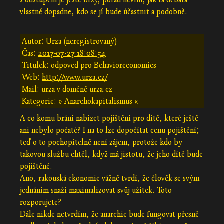
s odstupem je ještě brzy, pořád nevím, jak ta debata
vlastně dopadne, kdo se jí bude účastnit a podobně.
Autor: Urza (neregistrovaný)
Čas:
2017-07-27 18:08:54
Titulek: odpoved pro Behavioreconomics
Web:
http://www.urza.cz/
Mail: urza v doméně urza.cz
Kategorie: » Anarchokapitalismus «
A co komu brání nabízet pojištění pro dítě, které ještě
ani nebylo počaté? I na to lze dopočítat cenu pojištění;
teď o to pochopitelně není zájem, protože kdo by
takovou službu chtěl, když má jistotu, že jeho dítě bude
pojištěné.
Ano, rakouská ekonomie vážně tvrdí, že člověk se svým
jednáním snaží maximalizovat svůj užitek. Toto
rozporujete?
Dále nikde netvrdím, že anarchie bude fungovat přesně