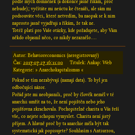
podle mých domněnek (a dokonce jasně říkám, proč
nebude); vyčítáte mi neúctu ke čtenáři, ale sám mi
podsouváte věci, které netvrdím, ba naopak se k nim
naprosto jasně vyjadřuji a říkám, že tak ne.
Totéž platí pro Vaše otázky, kde požadujete, aby Vám
někdo objasnil něco, co nikdy nezaznělo....
Autor: Behavioreconomics (neregistrovaný)
Čas:
2017-07-27 16:11:00
Titulek: Ankap: Web
Kategorie: » Anarchokapitalismus «
Pokud se tím nezabývají (namají data). To byl jen
odbočující názor.
Pořád jste mi neobjasnili, proč by člověk neměl v té
anarchii umřít na to, že není pojištěn nebo jeho
pojišťovna zkrachovala. Pochopitelně charita u Vás řeší
vše, co nejste schopni vymyslet. Charita není jistý
příjem. A hlavně proč by ta anarchie měla být tak
systematická jak popisujete? Souhlasím s Antiurzou,