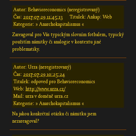
Autor: Behavioreconomics (neregistrovaný)
Čas:
2017-07-29 11:45:13
Titulek: Ankap: Web
Kategorie: » Anarchokapitalismus «
Zareagoval pro Vás typickým slovním fotbalem, typický
použitím námitky či analogie v kontextu jiné
problematiky.
Autor: Urza (neregistrovaný)
Čas:
2017-07-29 10:25:24
Titulek: odpoved pro Behavioreconomics
Web:
http://www.urza.cz/
Mail: urza v doméně urza.cz
Kategorie: » Anarchokapitalismus «
Na jakou konkrétní otázku či námitku jsem
nezareagoval?