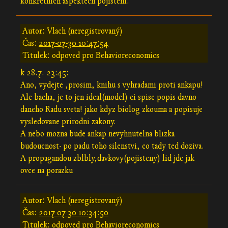
konkrétních aspektech pojištění.
Autor: Vlach (neregistrovaný)
Čas:
2017-07-30 10:47:54
Titulek: odpoved pro Behavioreconomics
k 28.7. 23:45:
Ano, vydejte ,prosim, knihu s vyhradami proti ankapu!
Ale bacha, je to jen ideal(model) ci spise popis davno
daneho Radu sveta! jako kdyz biolog zkouma a popisuje
vysledovane prirodni zakony.
A nebo mozna bude ankap nevyhnutelna blizka
budoucnost- po padu toho silenstvi, co tady ted doziva.
A propagandou zblbly,davkovy(pojisteny) lid jde jak
ovce na porazku
Autor: Vlach (neregistrovaný)
Čas:
2017-07-30 10:34:50
Titulek: odpoved pro Behavioreconomics