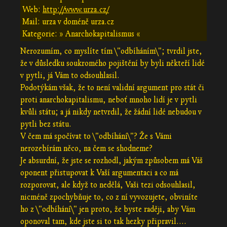
Web:
http://www.urza.cz/
Mail: urza v doméně urza.cz
Kategorie: » Anarchokapitalismus «
Nerozumím, co myslíte tím \"odbíháním\"; tvrdil jste,
že v důsledku soukromého pojištění by byli někteří lidé
v pytli, já Vám to odsouhlasil.
Podotýkám však, že to není validní argument pro stát či
proti anarchokapitalismu, neboť mnoho lidí je v pytli
kvůli státu; a já nikdy netvrdil, že žádní lidé nebudou v
pytli bez státu.
V čem má spočívat to \"odbíhání\"? Že s Vámi
nerozebírám něco, na čem se shodneme?
Je absurdní, že jste se rozhodl, jakým způsobem má Váš
oponent přistupovat k Vaší argumentaci a co má
rozporovat, ale když to nedělá, Vaši tezi odsouhlasil,
nicméně zpochybňuje to, co z ní vyvozujete, obviníte
ho z \"odbíhání\" jen proto, že byste raději, aby Vám
oponoval tam, kde jste si to tak hezky připravil....