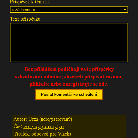
Příspěvek k tématu:
Text příspěvku:
Bez přihlášení podléhají vaše příspěvky
schvalování admina;
chcete-li příspívat rovnou,
přihlašte nebo zaregistrujte se zde
.
Poslat komentář ke schválení
Autor: Urza (neregistrovaný)
Čas:
2017-07-30 11:15:50
Titulek: odpoved pro Vlacha