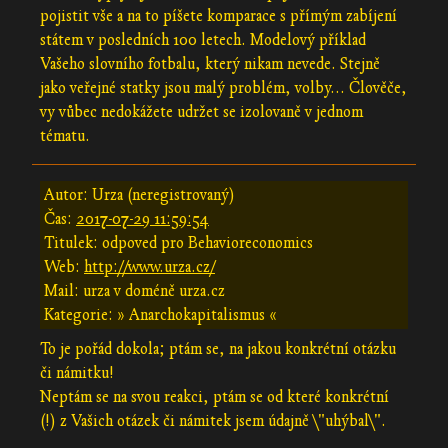
pojistit vše a na to píšete komparace s přímým zabíjení
státem v posledních 100 letech. Modelový příklad
Vašeho slovního fotbalu, který nikam nevede. Stejně
jako veřejné statky jsou malý problém, volby... Člověče,
vy vůbec nedokážete udržet se izolovaně v jednom
tématu.
Autor: Urza (neregistrovaný)
Čas:
2017-07-29 11:59:54
Titulek: odpoved pro Behavioreconomics
Web:
http://www.urza.cz/
Mail: urza v doméně urza.cz
Kategorie: » Anarchokapitalismus «
To je pořád dokola; ptám se, na jakou konkrétní otázku
či námitku!
Neptám se na svou reakci, ptám se od které konkrétní
(!) z Vašich otázek či námitek jsem údajně \"uhýbal\".