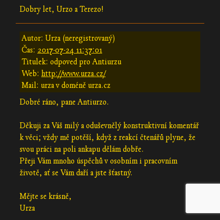
Dobry let, Urzo a Terezo!
Autor: Urza (neregistrovaný)
Čas:
2017-07-24 11:37:01
Titulek: odpoved pro Antiurzu
Web:
http://www.urza.cz/
Mail: urza v doméně urza.cz
Dobré ráno, pane Antiurzo.
Děkuji za Váš milý a oduševnělý konstruktivní komentář
k věci; vždy mě potěší, když z reakcí čtenářů plyne, že
svou práci na poli ankapu dělám dobře.
Přeji Vám mnoho úspěchů v osobním i pracovním
životě, ať se Vám daří a jste šťastný.
Mějte se krásně,
Urza