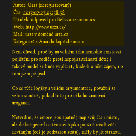
Autor: Urza (neregistrovaný)
Čas:
2017-07-27 03:58:58
Titulek: odpoved pro Behavioreconomics
Web:
http://www.urza.cz/
Mail: urza v doméně urza.cz
Kategorie: » Anarchokapitalismus «
Není důvod, proč by na volném trhu nemohlo existovat
pojištění pro rodiče proti nepojistitelnosti dětí; i
takový model se bude vyplácet, bude-li o něm zájem, i o
tom jsem již psal.
Co se týče logiky a validní argumentace, považuji za
velmi smutné, pokud toto pro někoho znamená
aroganci.
Netvrdím, že emoce jsou špatné; mají svůj čas i místo,
ale diskutujeme-li o tématech jako použití násilí vůči
nevinným (což je podstatou státu), měly by jít stranou.