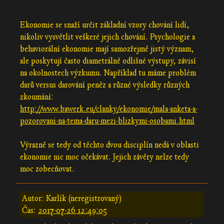
Ekonomie se snaží určit základní vzory chování lidí,
nikoliv vysvětlit veškeré jejich chování. Psychologie a
behaviorální ekonomie mají samozřejmě jistý význam,
ale poskytují často diametrálně odlišné výstupy, závisí
na okolnostech výzkumu. Například tu máme problém
darů versus darování peněz a různé výsledky různých
zkoumání:
http://www.bawerk.eu/clanky/ekonomie/mala-anketa-a-
pozorovani-na-tema-daru-mezi-blizkymi-osobami.html
Výrazně se tedy od těchto dvou disciplín nedá v oblasti
ekonomie nic moc očekávat. Jejich závěry nelze tedy
moc zobecňovat.
Autor: Karlík (neregistrovaný)
Čas:
2017-07-26 12:49:05