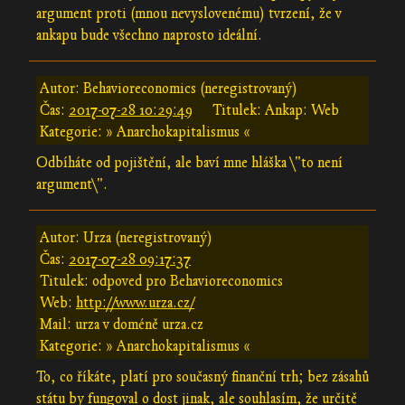
argument proti (mnou nevyslovenému) tvrzení, že v
ankapu bude všechno naprosto ideální.
Autor: Behavioreconomics (neregistrovaný)
Čas:
2017-07-28 10:29:49
Titulek: Ankap: Web
Kategorie: » Anarchokapitalismus «
Odbíháte od pojištění, ale baví mne hláška \"to není
argument\".
Autor: Urza (neregistrovaný)
Čas:
2017-07-28 09:17:37
Titulek: odpoved pro Behavioreconomics
Web:
http://www.urza.cz/
Mail: urza v doméně urza.cz
Kategorie: » Anarchokapitalismus «
To, co říkáte, platí pro současný finanční trh; bez zásahů
státu by fungoval o dost jinak, ale souhlasím, že určitě