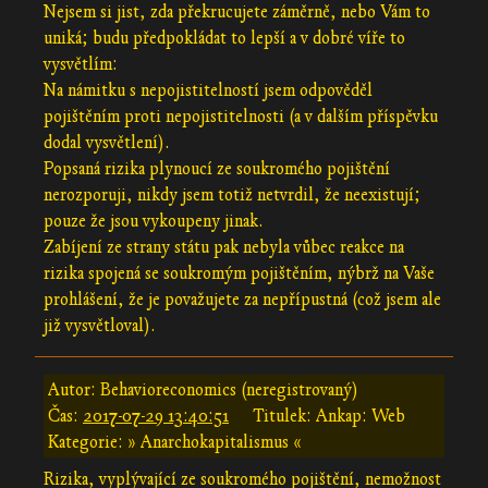
Nejsem si jist, zda překrucujete záměrně, nebo Vám to
uniká; budu předpokládat to lepší a v dobré víře to
vysvětlím:
Na námitku s nepojistitelností jsem odpověděl
pojištěním proti nepojistitelnosti (a v dalším příspěvku
dodal vysvětlení).
Popsaná rizika plynoucí ze soukromého pojištění
nerozporuji, nikdy jsem totiž netvrdil, že neexistují;
pouze že jsou vykoupeny jinak.
Zabíjení ze strany státu pak nebyla vůbec reakce na
rizika spojená se soukromým pojištěním, nýbrž na Vaše
prohlášení, že je považujete za nepřípustná (což jsem ale
již vysvětloval).
Autor: Behavioreconomics (neregistrovaný)
Čas:
2017-07-29 13:40:51
Titulek: Ankap: Web
Kategorie: » Anarchokapitalismus «
Rizika, vyplývající ze soukromého pojištění, nemožnost