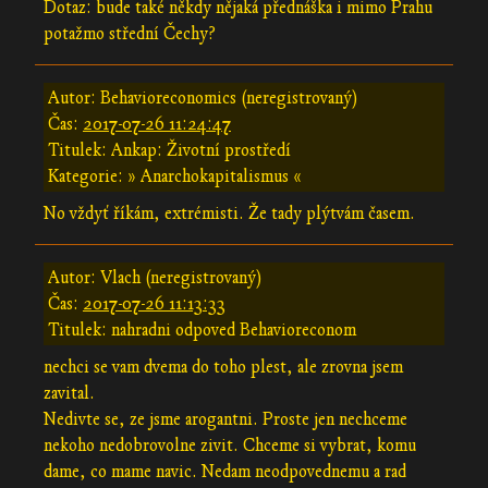
Dotaz: bude také někdy nějaká přednáška i mimo Prahu
potažmo střední Čechy?
Autor: Behavioreconomics (neregistrovaný)
Čas:
2017-07-26 11:24:47
Titulek: Ankap: Životní prostředí
Kategorie: » Anarchokapitalismus «
No vždyť říkám, extrémisti. Že tady plýtvám časem.
Autor: Vlach (neregistrovaný)
Čas:
2017-07-26 11:13:33
Titulek: nahradni odpoved Behavioreconom
nechci se vam dvema do toho plest, ale zrovna jsem
zavital.
Nedivte se, ze jsme arogantni. Proste jen nechceme
nekoho nedobrovolne zivit. Chceme si vybrat, komu
dame, co mame navic. Nedam neodpovednemu a rad