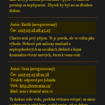
považuji za nepřípustné. Zbytek by byl asi na dlouhou
diskusi.
Autor: Karlík (neregistrovaný)
Čas:
2017-07-28 08:45:27
Charita není jistý příjem. To je pravda, ale to vidím jako
výhodu. Nehrozí pak miliony muslimů a
nepřizpůsobivých na sociálních dávkách a hojná
kriminalita včetně mrtvých, která k tomu vede.
Autor: Urza (neregistrovaný)
Čas:
2017-07-27 18:10:38
Titulek: odpoved pro Jolandu
Web:
http://www.urza.cz/
Mail: urza v doméně urza.cz
Tu diskusi stále vedu, probíhá většinou veřejně; na názor