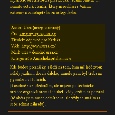
myslitele od Aristotela přes Locka, Adama Smithe...,
nemáte úctu k čtenáři, který nesouhlasí s Vašimi
extrémy a označujete ho za nelogického.
Autor: Urza (neregistrovaný)
Čas:
2017-07-27 04:00:47
Titulek: odpoved pro Karlíka
Web:
http://www.urza.cz/
Mail: urza v doméně urza.cz
Kategorie: » Anarchokapitalismus «
Kde budou přesnášky, záleží na tom, kam mě lidé zvou;
někdy jezdím i docela daleko, minule jsem byl třeba na
gymnáziu v Holicích.
Já osobně sice přednáším, ale nejsem po technické
stránce organizátorem těch akcí, vždy jezdím na pozvání
(ač občas jsem nucen odmítnout, ale vždy se snažím za
sebe sehnat náhradu).