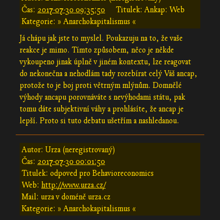
Čas:
2017-07-30 09:35:50
Titulek: Ankap: Web
Kategorie: » Anarchokapitalismus «
Já chápu jak jste to myslel. Poukazuju na to, že vaše
reakce je mimo. Tímto způsobem, něco je někde
vykoupeno jinak úplně v jiném kontextu, lze reagovat
do nekonečna a nehodlám tady rozebírat celý Váš ancap,
protože to je boj proti větrným mlýnům. Domnělé
výhody ancapu porovnáváte s nevýhodami státu, pak
tomu dáte subjektivní váhy a prohlásíte, že ancap je
lepší. Proto si tuto debatu ušetřím a nashledanou.
Autor: Urza (neregistrovaný)
Čas:
2017-07-30 00:01:50
Titulek: odpoved pro Behavioreconomics
Web:
http://www.urza.cz/
Mail: urza v doméně urza.cz
Kategorie: » Anarchokapitalismus «