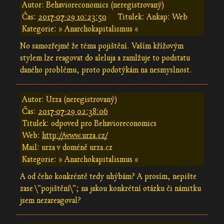
Autor: Behavioreconomics (neregistrovaný)
Čas:
2017-07-29 10:23:50
Titulek: Ankap: Web
Kategorie: » Anarchokapitalismus «
No samozřejmě že téma pojištění. Vaším křížovým
stylem lze reagovat do aleluja a zamlžuje to podstatu
daného problému, proto podotýkám na nesmyslnost.
Autor: Urza (neregistrovaný)
Čas:
2017-07-29 02:38:06
Titulek: odpoved pro Behavioreconomics
Web:
http://www.urza.cz/
Mail: urza v doméně urza.cz
Kategorie: » Anarchokapitalismus «
A od čeho konkréntě tedy uhýbám? A prosím, nepište
zase \"pojištění\"; na jakou konkrétní otázku či námitku
jsem nezareagoval?