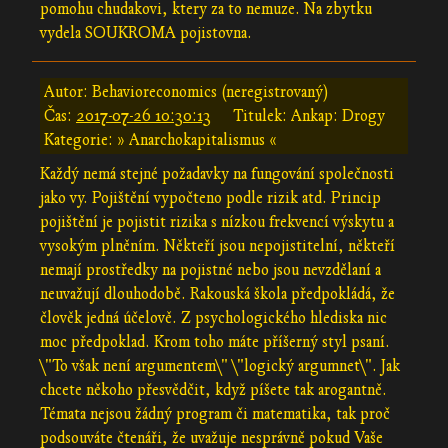
pomohu chudakovi, ktery za to nemuze. Na zbytku
vydela SOUKROMA pojistovna.
Autor: Behavioreconomics (neregistrovaný)
Čas:
2017-07-26 10:30:13
Titulek: Ankap: Drogy
Kategorie: » Anarchokapitalismus «
Každý nemá stejné požadavky na fungování společnosti
jako vy. Pojištění vypočteno podle rizik atd. Princip
pojištění je pojistit rizika s nízkou frekvencí výskytu a
vysokým plněním. Někteří jsou nepojistitelní, někteří
nemají prostředky na pojistné nebo jsou nevzdělaní a
neuvažují dlouhodobě. Rakouská škola předpokládá, že
člověk jedná účelově. Z psychologického hlediska nic
moc předpoklad. Krom toho máte příšerný styl psaní.
\"To však není argumentem\" \"logický argumnet\". Jak
chcete někoho přesvědčit, když píšete tak arogantně.
Témata nejsou žádný program či matematika, tak proč
podsouváte čtenáři, že uvažuje nesprávně pokud Vaše