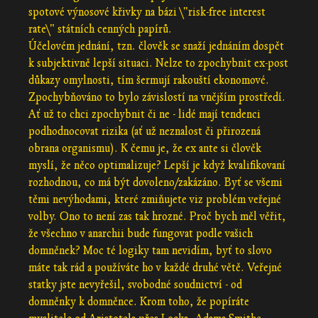
spotové výnosové křivky na bázi \"risk-free interest
rate\" státních cenných papírů.
Účelovém jednání, tzn. člověk se snaží jednáním dospět
k subjektivně lepší situaci. Nelze to zpochybnit ex-post
důkazy omylnosti, tím šermují rakouští ekonomové.
Zpochybňováno to bylo závislostí na vnějším prostředí.
Ať už to chci zpochybnit či ne - lidé mají tendenci
podhodnocovat rizika (ať už neznalost či přirozená
obrana organismu). K čemu je, že ex ante si člověk
myslí, že něco optimalizuje? Lepší je když kvalifikovaní
rozhodnou, co má být dovoleno/zakázáno. Byť se všemi
těmi nevýhodami, které zmiňujete viz problém veřejné
volby. Ono to není zas tak hrozné. Proč bych měl věřit,
že všechno v anarchii bude fungovat podle vašich
domněnek? Moc té logiky tam nevidím, byť to slovo
máte tak rád a používáte ho v každé druhé větě. Veřejné
statky jste nevyřešil, svobodné soudnictví - od
domněnky k domněnce. Krom toho, že popíráte