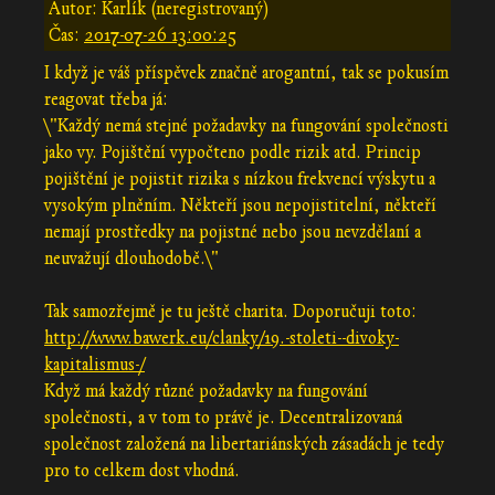
Autor: Karlík (neregistrovaný)
Čas:
2017-07-26 13:00:25
I když je váš příspěvek značně arogantní, tak se pokusím
reagovat třeba já:
\"Každý nemá stejné požadavky na fungování společnosti
jako vy. Pojištění vypočteno podle rizik atd. Princip
pojištění je pojistit rizika s nízkou frekvencí výskytu a
vysokým plněním. Někteří jsou nepojistitelní, někteří
nemají prostředky na pojistné nebo jsou nevzdělaní a
neuvažují dlouhodobě.\"
Tak samozřejmě je tu ještě charita. Doporučuji toto:
http://www.bawerk.eu/clanky/19.-stoleti--divoky-
kapitalismus-/
Když má každý různé požadavky na fungování
společnosti, a v tom to právě je. Decentralizovaná
společnost založená na libertariánských zásadách je tedy
pro to celkem dost vhodná.