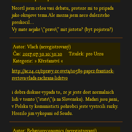
Necetl jsem celou vasi debatu, protoze mi to pripada
jako okrajove tema.Ale mozna jsem neco duleziteho
preskocil...
Vy mate nejake \"pravo\" mit jistotu? (byt pojisten?)
Autor: Vlach (neregistrovaný)
Čas:
2017-07-30 10:30:10
Titulek: pro Urzu
Kategorie: » Křesťanství «
http://ac24.cz/zpravy-ze-sveta/10589-papez-frantisek-
svetova-vlada-zachrana-lidstvo
i dobra diskuse-vypada to, ze je jeste dost normalnich
lidi v tomto \"state\"(a na Slovensku). Madari jsou jasni,
v Polsku ty komunisticti pohrobci jeste vystrcili ruzky.
Hrozilo jim vykopani od Soudu.
Autor: Behavioreconomics (neregistrovaný)