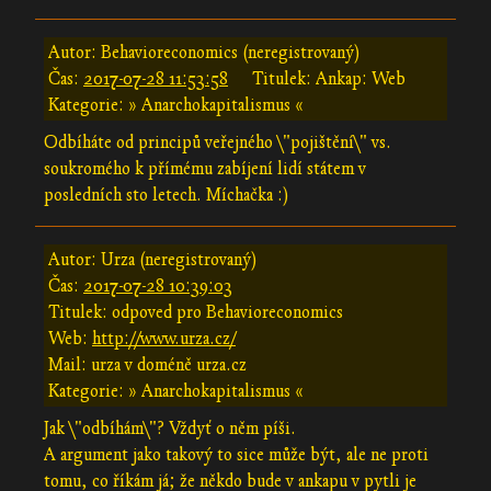
Autor: Behavioreconomics (neregistrovaný)
Čas:
2017-07-28 11:53:58
Titulek: Ankap: Web
Kategorie: » Anarchokapitalismus «
Odbíháte od principů veřejného \"pojištění\" vs.
soukromého k přímému zabíjení lidí státem v
posledních sto letech. Míchačka :)
Autor: Urza (neregistrovaný)
Čas:
2017-07-28 10:39:03
Titulek: odpoved pro Behavioreconomics
Web:
http://www.urza.cz/
Mail: urza v doméně urza.cz
Kategorie: » Anarchokapitalismus «
Jak \"odbíhám\"? Vždyť o něm píši.
A argument jako takový to sice může být, ale ne proti
tomu, co říkám já; že někdo bude v ankapu v pytli je