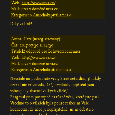
Web:
http://www.urza.cz/
Mail: urza v doméně urza.cz
Kategorie: » Anarchokapitalismus «
Díky za link!
Autor: Urza (neregistrovaný)
Čas:
2017-07-30 11:14:30
Titulek: odpoved pro Behavioreconomics
Web:
http://www.urza.cz/
Mail: urza v doméně urza.cz
Kategorie: » Anarchokapitalismus «
Neustále mi podsouváte věci, které netvrdím; já nikdy
neřekl nic ve smyslu, že \"nevýhody pojištění jsou
vykoupeny absencí velkých válek\".
Reagoval jsem postupně na různé věci, které jste psal.
Všechno to o válkách byla pouze reakce na Vaše
hodnocení, že něco je nepřijatelné, ne na debatu o