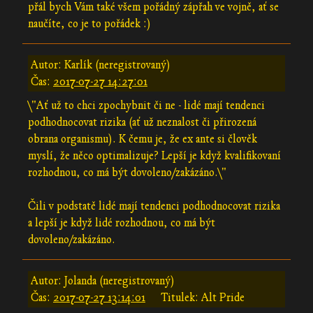
přál bych Vám také všem pořádný zápřah ve vojně, ať se
naučíte, co je to pořádek :)
Autor: Karlík (neregistrovaný)
Čas:
2017-07-27 14:27:01
\"Ať už to chci zpochybnit či ne - lidé mají tendenci
podhodnocovat rizika (ať už neznalost či přirozená
obrana organismu). K čemu je, že ex ante si člověk
myslí, že něco optimalizuje? Lepší je když kvalifikovaní
rozhodnou, co má být dovoleno/zakázáno.\"
Čili v podstatě lidé mají tendenci podhodnocovat rizika
a lepší je když lidé rozhodnou, co má být
dovoleno/zakázáno.
Autor: Jolanda (neregistrovaný)
Čas:
2017-07-27 13:14:01
Titulek: Alt Pride