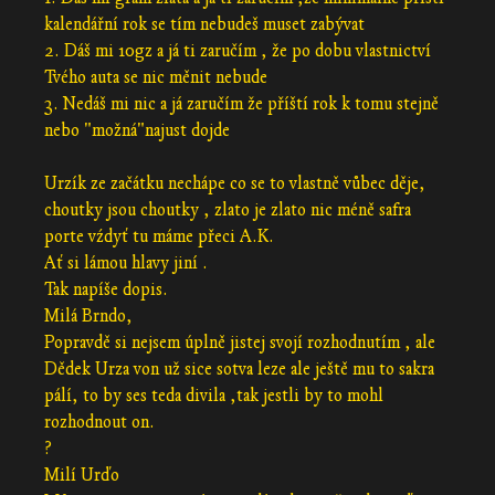
kalendářní rok se tím nebudeš muset zabývat
2. Dáš mi 10gz a já ti zaručím , že po dobu vlastnictví
Tvého auta se nic měnit nebude
3. Nedáš mi nic a já zaručím že příští rok k tomu stejně
nebo "možná"najust dojde
Urzík ze začátku nechápe co se to vlastně vůbec děje,
choutky jsou choutky , zlato je zlato nic méně safra
porte vźdyť tu máme přeci A.K.
Ať si lámou hlavy jiní .
Tak napíše dopis.
Milá Brndo,
Popravdě si nejsem úplně jistej svojí rozhodnutím , ale
Dědek Urza von už sice sotva leze ale ještě mu to sakra
pálí, to by ses teda divila ,tak jestli by to mohl
rozhodnout on.
?
Milí Urďo