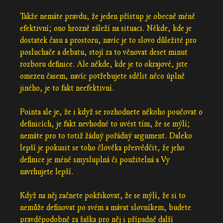
Takže nemáte pravdu, že jeden přístup je obecně méně
efektivní; ono hrozně záleží na situaci. Někde, kde je
dostatek času a prostoru, navíc je to slovo důležité pro
posluchače a debatu, stojí za to věnovat deset minut
rozboru definice. Ale někde, kde je to okrajové, jste
omezen časem, navíc potřebujete sdělit něco úplně
jiného, je to fakt neefektivní.
Pointa ale je, že i když se rozhodnete někoho poučovat o
definicích, je fakt nevhodné to uvést tím, že se mýlí;
nemáte pro to totiž žádný pořádný argument. Daleko
lepší je pokusit se toho člověka přesvědčit, že jeho
definice je méně smysluplná či použitelná a Vy
navrhujete lepší.
Když na něj začnete pokřikovat, že se mýlí, že si to
nemůže definovat po svém a mávat slovníkem, budete
pravděpodobně za šaška pro něj i případně další