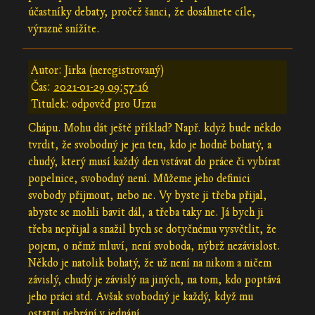
účastníky debaty, pročež šanci, že dosáhnete cíle,
výrazně snížíte.
Autor: Jirka (neregistrovaný)
Čas:
2021-01-29 09:57:16
Titulek: odpověď pro Urzu
Chápu. Mohu dát ještě příklad? Např. když bude někdo
tvrdit, že svobodný je jen ten, kdo je hodně bohatý, a
chudý, který musí každý den vstávat do práce či vybírat
popelnice, svobodný není. Můžeme jeho definici
svobody přijmout, nebo ne. Vy byste ji třeba přijal,
abyste se mohli bavit dál, a třeba taky ne. Já bych ji
třeba nepřijal a snažil bych se dotyčnému vysvětlit, že
pojem, o němž mluví, není svoboda, nýbrž nezávislost.
Někdo je natolik bohatý, že už není na nikom a ničem
závislý, chudý je závislý na jiných, na tom, kdo poptává
jeho práci atd. Avšak svobodný je každý, když mu
ostatní nebrání v jednání.