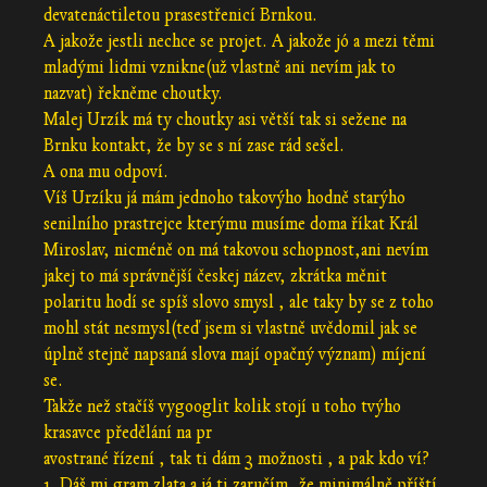
devatenáctiletou prasestřenicí Brnkou.
A jakože jestli nechce se projet. A jakože jó a mezi těmi
mladými lidmi vznikne(už vlastně ani nevím jak to
nazvat) řekněme choutky.
Malej Urzík má ty choutky asi větší tak si sežene na
Brnku kontakt, že by se s ní zase rád sešel.
A ona mu odpoví.
Víš Urzíku já mám jednoho takovýho hodně starýho
senilního prastrejce kterýmu musíme doma říkat Král
Miroslav, nicméně on má takovou schopnost,ani nevím
jakej to má správnější českej název, zkrátka měnit
polaritu hodí se spíš slovo smysl , ale taky by se z toho
mohl stát nesmysl(teď jsem si vlastně uvědomil jak se
úplně stejně napsaná slova mají opačný význam) míjení
se.
Takže než stačíš vygooglit kolik stojí u toho tvýho
krasavce předělání na pr
avostrané řízení , tak ti dám 3 možnosti , a pak kdo ví?
1. Dáš mi gram zlata a já ti zaručím ,že minimálně příští