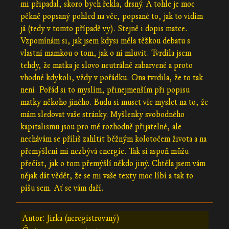
mi připadal, skoro bych řekla, drsný. A tohle je moc
pěkně popsaný pohled na věc, popsané to, jak to vidím
já (tedy v tomto případě vy). Stejně i dopis matce.
Vzpomínám si, jak jsem kdysi měla těžkou debatu s
vlastní mamkou o tom, jak o ní mluvit. Tvrdila jsem
tehdy, že matka je slovo neutrálně zabarvené a proto
vhodné kdykoli, vždy v pořádku. Ona tvrdila, že to tak
není. Pořád si to myslím, přinejmenším při popisu
matky někoho jiného. Budu si muset víc myslet na to, že
mám sledovat vaše stránky. Myšlenky svobodného
kapitalismu jsou pro mě rozhodně přijatelné, ale
nechávám se příliš zahltit běžným kolotočem života a na
přemýšlení mi nezbývá energie. Tak si aspoň můžu
přečíst, jak o tom přemýšlí někdo jiný. Chtěla jsem vám
nějak dát vědět, že se mi vaše texty moc líbí a tak to
píšu sem. Ať se vám daří.
Autor: Jirka (neregistrovaný)