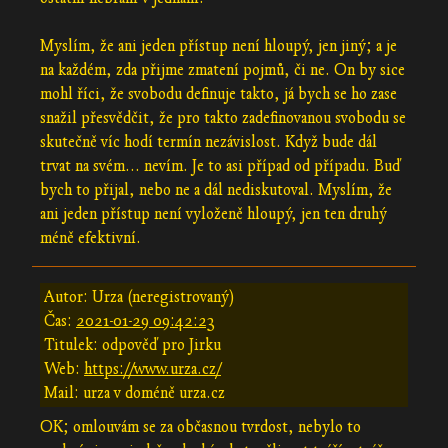
Myslím, že ani jeden přístup není hloupý, jen jiný; a je
na každém, zda přijme zmatení pojmů, či ne. On by sice
mohl říci, že svobodu definuje takto, já bych se ho zase
snažil přesvědčit, že pro takto zadefinovanou svobodu se
skutečně víc hodí termín nezávislost. Když bude dál
trvat na svém... nevím. Je to asi případ od případu. Buď
bych to přijal, nebo ne a dál nediskutoval. Myslím, že
ani jeden přístup není vyloženě hloupý, jen ten druhý
méně efektivní.
Autor: Urza (neregistrovaný)
Čas:
2021-01-29 09:42:23
Titulek: odpověď pro Jirku
Web:
https://www.urza.cz/
Mail: urza v doméně urza.cz
OK; omlouvám se za občasnou tvrdost, nebylo to