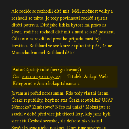
Ale rodiče se rozhodli dítě mít. Měli možnost volby a
rozhodli se takto. Je tedy povinností rodičů zajistit
dítěti potravu. Dítě jako lidská bytost má právo na
život, rodič se rozhodl dítě mít a musí se o ně postarat.
Čili toto na rozdíl od prvního případu musí být
trestáno. Rothbard ve své knize explicitně píše, že ne.
Mimochodem měl Rothbard děti?
Autor: špatný řidič (neregistrovaný)
Čas:
2021-01-30 21:55:24
Titulek: Ankap: Web
Kategorie: » Anarchokapitalismus «
Já vám asi pořád nerozumím. Kdo tedy vlastní území
České republiky, když ne stát Česká republika? USA?
Německo? Zimbabwe? Něco mi uniká? Možná jste se
zasekl v době před více jak třiceti lety, kdy jsme byli
sice stát Československo, ale defacto nás vlastnil
Sovětský svaz a jeho poskoci. Dnes jsme suveréní a