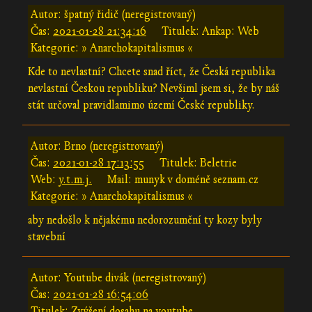
Autor: špatný řidič (neregistrovaný)
Čas:
2021-01-28 21:34:16
Titulek: Ankap: Web
Kategorie: » Anarchokapitalismus «
Kde to nevlastní? Chcete snad říct, že Česká republika
nevlastní Českou republiku? Nevšiml jsem si, že by náš
stát určoval pravidlamimo území České republiky.
Autor: Brno (neregistrovaný)
Čas:
2021-01-28 17:13:55
Titulek: Beletrie
Web:
y.t.m.j.
Mail: munyk v doméně seznam.cz
Kategorie: » Anarchokapitalismus «
aby nedošlo k nějakému nedorozumění ty kozy byly
stavební
Autor: Youtube divák (neregistrovaný)
Čas:
2021-01-28 16:54:06
Titulek: Zvýšení dosahu na youtube