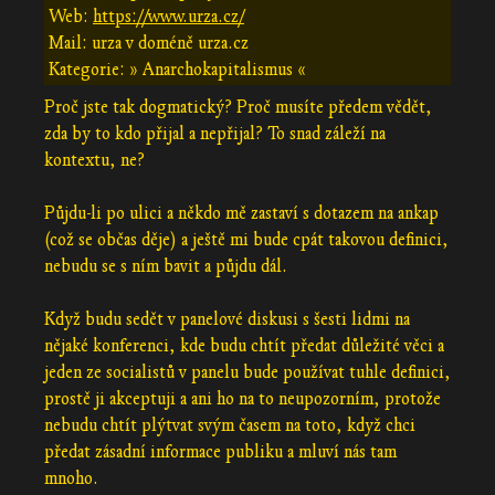
Web:
https://www.urza.cz/
Mail: urza v doméně urza.cz
Kategorie: » Anarchokapitalismus «
Proč jste tak dogmatický? Proč musíte předem vědět,
zda by to kdo přijal a nepřijal? To snad záleží na
kontextu, ne?
Půjdu-li po ulici a někdo mě zastaví s dotazem na ankap
(což se občas děje) a ještě mi bude cpát takovou definici,
nebudu se s ním bavit a půjdu dál.
Když budu sedět v panelové diskusi s šesti lidmi na
nějaké konferenci, kde budu chtít předat důležité věci a
jeden ze socialistů v panelu bude používat tuhle definici,
prostě ji akceptuji a ani ho na to neupozorním, protože
nebudu chtít plýtvat svým časem na toto, když chci
předat zásadní informace publiku a mluví nás tam
mnoho.