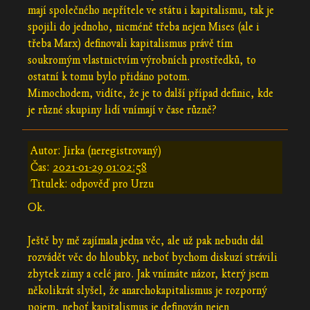
mají společného nepřítele ve státu i kapitalismu, tak je
spojili do jednoho, nicméně třeba nejen Mises (ale i
třeba Marx) definovali kapitalismus právě tím
soukromým vlastnictvím výrobních prostředků, to
ostatní k tomu bylo přidáno potom.
Mimochodem, vidíte, že je to další případ definic, kde
je různé skupiny lidí vnímají v čase různě?
Autor: Jirka (neregistrovaný)
Čas:
2021-01-29 01:02:58
Titulek: odpověď pro Urzu
Ok.
Ještě by mě zajímala jedna věc, ale už pak nebudu dál
rozvádět věc do hloubky, neboť bychom diskuzí strávili
zbytek zimy a celé jaro. Jak vnímáte názor, který jsem
několikrát slyšel, že anarchokapitalismus je rozporný
pojem, neboť kapitalismus je definován nejen