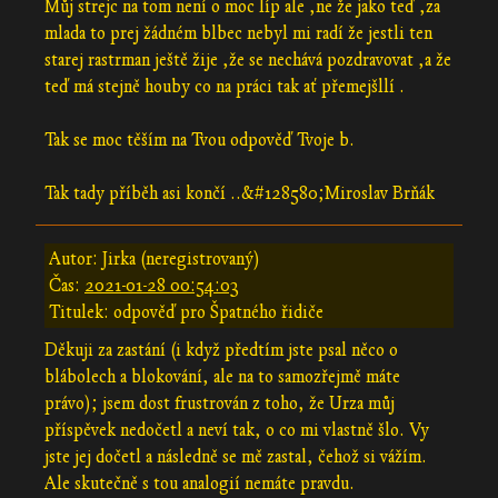
Můj strejc na tom není o moc líp ale ,ne že jako teď ,za
mlada to prej žádném blbec nebyl mi radí že jestli ten
starej rastrman ještě žije ,že se nechává pozdravovat ,a že
teď má stejně houby co na práci tak ať přemejšllí .
Tak se moc těším na Tvou odpověď Tvoje b.
Tak tady příběh asi končí ..&#128580;Miroslav Brňák
Autor: Jirka (neregistrovaný)
Čas:
2021-01-28 00:54:03
Titulek: odpověď pro Špatného řidiče
Děkuji za zastání (i když předtím jste psal něco o
blábolech a blokování, ale na to samozřejmě máte
právo); jsem dost frustrován z toho, že Urza můj
příspěvek nedočetl a neví tak, o co mi vlastně šlo. Vy
jste jej dočetl a následně se mě zastal, čehož si vážím.
Ale skutečně s tou analogií nemáte pravdu.