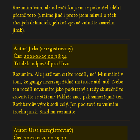
Rozumím Vám, ale od začátku jsem se pokoušel sdělit
přesně toto (a mimo jiné i proto jsem mluvil o těch
různých definicích, jelikož zjevně vnímáte anarchii
jinak).
Autor: Jirka (neregistrovaný)
Čas:
2021-01-29 00:38:34
Titulek: odpověď pro Urzu
Rozumím. Ale jistě tam cítíte rozdíl, ne? Minimálně v
tom, že gangy nezřizují žádné instituce atd. atd. Nebo
ten rozdíl nevnímáte jako podstatný a tedy skutečně to
srovnáváte se státem? Pakliže ano, pak samozřejmě ten
Rothbardův výrok sedí celý. Jen pocitově to vnímám
trochu jinak. Snad mi rozumíte.
Autor: Urza (neregistrovaný)
Čas:
2021-01-29 00:19:30