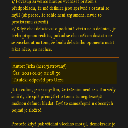
1/ Považuji za velice hloupé vycházet přitom z
předpokladu, že mé definice jsou správné a ostatní se
mýlí (už proto, že tohle není argument, navíc to
protistranu zatvrdí).
2/ Když chci debatovat o podstatě věci a ne o definici, je
třeba přijmou realitu, pokud se chci někam dostat a ne
se zaseknout na tom, že budu debatního oponenta nutit
říkat něco, co nechce.
Autor: Jirka (neregistrovaný)
Čas:
2021-01-29 01:28:50
Titulek: odpověď pro Urzu
Já to vidím, jen si myslím, že řešením není se s tím vždy
smířit, ale spíš přemýšlet o tom a tu nejpřesnější
možnou definici hledat. Byť to samozřejmě u obecných
pojmů je složité.
Protože když pak všichni všechno motají, demokracie je