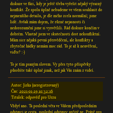
diskuze ve fázi, kdy je ještě třeba vyřešit nějaký výrazný
konflikt. Že spolu úplně nebudeme ve všem souhlasit do
nejmenšího detailu, je dle mého zcela normální; jsme
lidé. Avšak mám dojem, že různé nejasnosti či
nedorozumění jsme si vysvětlili. Rád diskuze končím v
dobrém. Vlastně jsem ve skutečnosti dost nekonfliktní.
Mám sice nějaká pevná přesvědčení, ale konflikty a
zbytečné hádky nemám moc rád. To je až k neuvěření,
viďte? :-)
To je tím psaným slovem. Vy přes tyto příspěvky
působíte také úplně jinak, než jak Vás znám z videí.
Autor: Jirka (neregistrovaný)
Čas:
2021-01-29 10:32:16
Titulek: odpověď pro Urzu
Vždyť ano. Ta poslední věta ve Vášem předposledním
odstavci je cesta, poslední odstavec určitě ne. Právě pro