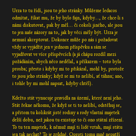
Urza to tu řídí, jsou to jeho stránky. Můžeme ledacos
odmítat, říkat mu, že by bylo fajn, kdyby..., že chce-li s
námi diskutovat, pak by měl... či cokoli jiného, ale jsou
to jen naše názory na to, jak by věci měly být. Urza je
nemusí akceptovat. Dokonce může po nás i požadovat
vždy se vyjádřit jen v jednom příspěvku a sám se
vyjadřovat ve více příspěvcích (a já chápu rozdíl mezi
požádáním, abych něco nedělal, a příkazem – toto byla
prosba; přesto i kdyby mi to přikázal, mohl by, protože
to jsou jeho stránky; když se mi to nelíbí, ať táhnu; ano,
i tohle by mi mohl napsat, kdyby chtěl).
Kdežto stát vynucuje pravidla na území, které není jeho.
Stát řekne někomu, že když se ti to nelíbí, odstěhuj se,
a přitom tu kolikrát jisté rodiny a rody vlastní majetek
delší dobu, než jakou tu existuje to či ono státní zřízení.
To tu ten majetek, k němuž mají ti lidé vztah, mají státu
jen tak nechat? To je zrůdné. Oproti tomu mně nepatří