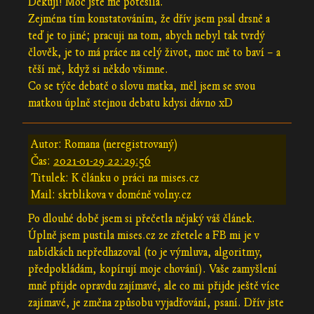
Děkuji! Moc jste mě potěšila.
Zejména tím konstatováním, že dřív jsem psal drsně a
teď je to jiné; pracuji na tom, abych nebyl tak tvrdý
člověk, je to má práce na celý život, moc mě to baví – a
těší mě, když si někdo všimne.
Co se týče debatě o slovu matka, měl jsem se svou
matkou úplně stejnou debatu kdysi dávno xD
Autor: Romana (neregistrovaný)
Čas:
2021-01-29 22:29:56
Titulek: K článku o práci na mises.cz
Mail: skrblikova v doméně volny.cz
Po dlouhé době jsem si přečetla nějaký váš článek.
Úplně jsem pustila mises.cz ze zřetele a FB mi je v
nabídkách nepředhazoval (to je výmluva, algoritmy,
předpokládám, kopírují moje chování). Vaše zamyšlení
mně přijde opravdu zajímavé, ale co mi přijde ještě více
zajímavé, je změna způsobu vyjadřování, psaní. Dřív jste