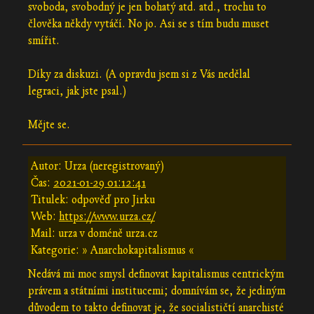
svoboda, svobodný je jen bohatý atd. atd., trochu to
člověka někdy vytáčí. No jo. Asi se s tím budu muset
smířit.
Díky za diskuzi. (A opravdu jsem si z Vás nedělal
legraci, jak jste psal.)
Mějte se.
Autor: Urza (neregistrovaný)
Čas:
2021-01-29 01:12:41
Titulek: odpověď pro Jirku
Web:
https://www.urza.cz/
Mail: urza v doméně urza.cz
Kategorie: » Anarchokapitalismus «
Nedává mi moc smysl definovat kapitalismus centrickým
právem a státními institucemi; domnívám se, že jediným
důvodem to takto definovat je, že socialističtí anarchisté