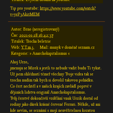
Tip pro youtube:
https://www.youtube.com/watch?
v=yeP3AkitMEM
Autor: Brno (neregistrovaný)
Čas:
2021-01-28 16:42:37
Titulek: Trocha beletrie
Web:
Y.T.m.j.
Mail: munyk v doméně seznam.cz
Kategorie: » Anarchokapitalismus «
Ahoj Urzo,
jmenuju se Mirek a jestli to nebude vadit budu Ti tykat.
Už jsem shlédnutí témeř všechny Tvoje videa tak se
trochu nudím tak bych si dovolil takovou pohádku.
Co čert nechtěl a v našich krajích zavládl poprvé v
dějinách lidstva originál Anarchokapitalismus.
Tvůj čerstvě dokončivší vzdělání vnuk Urzík dostal od
rodiny jako dárek krásné červené Ferrari. Někde, už ani
kde nevím, se seznámí s mojí neuvěřitelnou kozatou