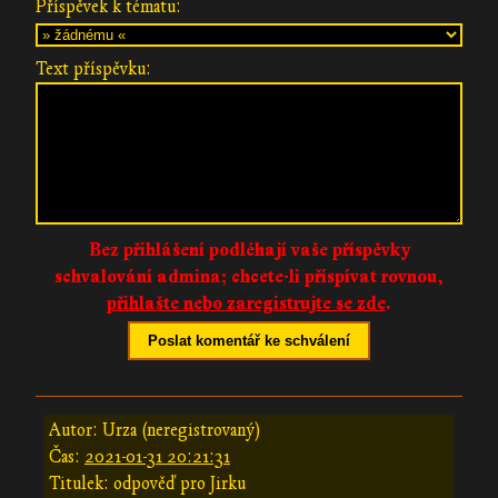
Příspěvek k tématu:
Text příspěvku:
Bez přihlášení podléhají vaše příspěvky
schvalování admina;
chcete-li příspívat rovnou,
přihlašte nebo zaregistrujte se zde
.
Poslat komentář ke schválení
Autor: Urza (neregistrovaný)
Čas:
2021-01-31 20:21:31
Titulek: odpověď pro Jirku