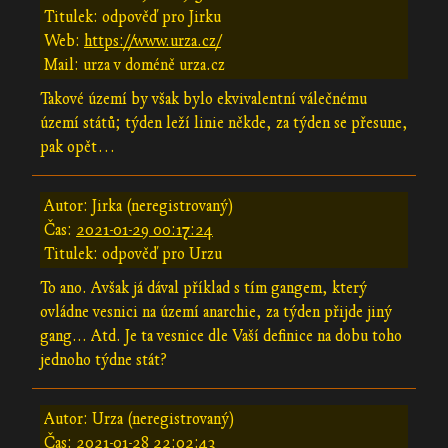
Titulek: odpověď pro Jirku
Web:
https://www.urza.cz/
Mail: urza v doméně urza.cz
Takové území by však bylo ekvivalentní válečnému
území států; týden leží linie někde, za týden se přesune,
pak opět…
Autor: Jirka (neregistrovaný)
Čas:
2021-01-29 00:17:24
Titulek: odpověď pro Urzu
To ano. Avšak já dával příklad s tím gangem, který
ovládne vesnici na území anarchie, za týden přijde jiný
gang... Atd. Je ta vesnice dle Vaší definice na dobu toho
jednoho týdne stát?
Autor: Urza (neregistrovaný)
Čas:
2021-01-28 22:02:43