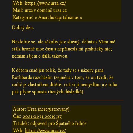
Web:
https://www.urza.cz/
Mail: urza v doméně urza.cz
Kategorie: » Anarchokapitalismus «
Dobrý den.
Nezlobte se, ale ačkoliv jste slušný, debata s Vámi mě
stála hrozně moc času a nepřinesla mi prakticky nic;
nemám zájem o další takovou.
K dětem snad jen tolik, že tady se s názory pana
Rothbarda rozcházím (zejména v tom, že on tvrdí, že
rodič je vlastníkem dítěte, což si já nemyslím; a z toho
pak plyne spousta různých důsledků).
Autor: Urza (neregistrovaný)
Čas:
2021-01-31 20:19:37
Titulek: odpověď pro Špatného řidiče
Web:
https://www.urza.cz/