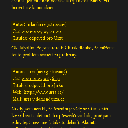
osobní, jen mi občas docházela trpělivost tváří v tvář
bariérám v komunikaci.
Autor: Jirka (neregistrovaný)
Čas:
2021-01-29 09:21:20
Titulek: odpověď pro Urzu
Ok. Myslím, že jsme toto řešili tak dlouho, že můžeme
tento problém označit za probraný.
Autor: Urza (neregistrovaný)
Čas:
2021-01-29 01:36:41
Titulek: odpověď pro Jirku
Web:
https://www.urza.cz/
Mail: urza v doméně urza.cz
Nikdy jsem neřekl, že řešením je vždy se s tím smířit;
lze se bavit o definicích a přesvědčovat lidi, proč jsou
jedny lepší než jiné (a také to dělám). Akorát: