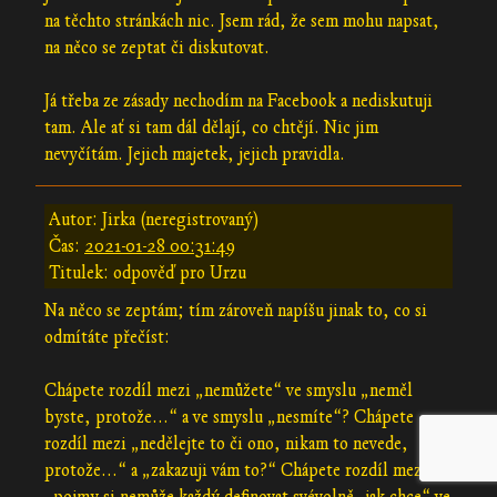
na těchto stránkách nic. Jsem rád, že sem mohu napsat,
na něco se zeptat či diskutovat.
Já třeba ze zásady nechodím na Facebook a nediskutuji
tam. Ale ať si tam dál dělají, co chtějí. Nic jim
nevyčítám. Jejich majetek, jejich pravidla.
Autor: Jirka (neregistrovaný)
Čas:
2021-01-28 00:31:49
Titulek: odpověď pro Urzu
Na něco se zeptám; tím zároveň napíšu jinak to, co si
odmítáte přečíst:
Chápete rozdíl mezi „nemůžete“ ve smyslu „neměl
byste, protože...“ a ve smyslu „nesmíte“? Chápete
rozdíl mezi „nedělejte to či ono, nikam to nevede,
protože...“ a „zakazuji vám to?“ Chápete rozdíl mezi