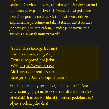
soukromým vlastnictvím, ale jako společenský systém i
ochranou práv jednotlivce, k čemuž slouží jednotné
centrální právo a instituce k tomu zřízené, čili že
kapitalismus je definován také státními institucemi a
jednotným právním řádem, a tudíž je nemožné mít
anarchii i kapitalismus zároveň?
Autor: Urza (neregistrovaný)
Čas:
2021-01-29 00:50:25
Titulek: odpověď pro Jirku
Web:
https://www.urza.cz/
Mail: urza v doméně urza.cz
Kategorie: » Anarchokapitalismus «
Vidím tam rozdíly technické, nikoliv etické. Ano,
srovnávám gangy a mafie se státem, dělám to na více
přednáškách (a pan Rothbard to vnímal podobně, což
plyne z celého jeho díla).