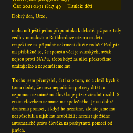
Čas:
2021-01-31 18:17:49
Titulek: děti
Dobrý den, Urzo,
mohu mít ještě jednu připomínku k debatě, již jsme tady
vedli v minulosti o Rothbardově názoru na děti,
respektive na případné nekrmení dítěte rodiči? Psal jste
mi přibližně to, že spoustu věcí je svinských, avšak
nejsou proti NAPu, třeba když na ulici překročíme
umírajícího a nepomůžeme mu.
Trochu jsem přemýšlel, četl si o tom, no a chtěl bych k
tomu dodat, že mezi nepodáním potravy dítěti a
nepomoci neznámému člověku je přece zásadní rozdíl. S
cizím člověkem nemáme nic společného. Je asi dobré
druhému pomoci, i když ho neznáme, ale nic jsme mu
nezpůsobili a nijak mu neublížili; neexistuje žádné
automatické právo člověka na poskytnutí pomoci od
jiných.