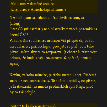
Mail: urza v doméně urza.cz
Kategorie: » Anarchokapitalismus «
Neshodli jsme se náhodou před chvíli na tom, že
(cituji):
"stát ČR (už naštěstí) není vlastníkem všech pozemků na
území ČR"?
Pokud s tím souhlasíte, nechápu Váš příspěvek; pokud
nesouhlasíte, pak nechápu, proč jste se ptal, co z toho
plyne, místo abyste to rozporoval (a chcete-li takto vést
debatu, že budete věci rozporovat až zpětně, nemám
zájem).
Nevím, za koho mluvíte, já třeba anarchii chci. Přičemž
anarchie neznamená chaos. To s těmi pravidly, co píšete,
je krátkozraké, na mnoha přednáškách vysvětluji, proč
by to tak nebylo.
Autor: Jirka (neregistrovaný)