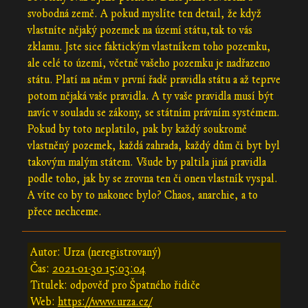
svobodná země. A pokud myslíte ten detail, že když
vlastníte nějaký pozemek na území státu,tak to vás
zklamu. Jste sice faktickým vlastníkem toho pozemku,
ale celé to území, včetně vašeho pozemku je nadřazeno
státu. Platí na něm v první řadě pravidla státu a až teprve
potom nějaká vaše pravidla. A ty vaše pravidla musí být
navíc v souladu se zákony, se státním právním systémem.
Pokud by toto neplatilo, pak by každý soukromě
vlastněný pozemek, každá zahrada, každý dům či byt byl
takovým malým státem. Všude by paltila jiná pravidla
podle toho, jak by se zrovna ten či onen vlastník vyspal.
A víte co by to nakonec bylo? Chaos, anarchie, a to
přece nechceme.
Autor: Urza (neregistrovaný)
Čas:
2021-01-30 15:03:04
Titulek: odpověď pro Špatného řidiče
Web:
https://www.urza.cz/