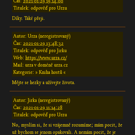
Čas:
2021-01-29 19:14:00
Titulek: odpověď pro Urzu
Díky. Také přeji.
Autor: Urza (neregistrovaný)
Čas:
2021-01-29 13:48:32
Titulek: odpověď pro Jirku
Web:
https://www.urza.cz/
Mail: urza v doméně urza.cz
Kategorie: » Kniha hostů «
Mějte se hezky a užívejte života.
Autor: Jirka (neregistrovaný)
Čas:
2021-01-29 11:14:28
Titulek: odpověď pro Urzu
No, myslím si, že si vzájemně rozumíme; mám pocit, že
už bychom se jenom opakovali. A nemám pocit, že je