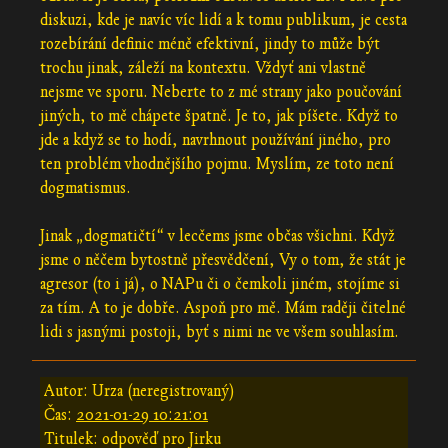
diskuzi, kde je navíc víc lidí a k tomu publikum, je cesta
rozebírání definic méně efektivní, jindy to může být
trochu jinak, záleží na kontextu. Vždyť ani vlastně
nejsme ve sporu. Neberte to z mé strany jako poučování
jiných, to mě chápete špatně. Je to, jak píšete. Když to
jde a když se to hodí, navrhnout používání jiného, pro
ten problém vhodnějšího pojmu. Myslím, ze toto není
dogmatismus.
Jinak „dogmatičtí“ v lecčems jsme občas všichni. Když
jsme o něčem bytostně přesvědčení, Vy o tom, že stát je
agresor (to i já), o NAPu či o čemkoli jiném, stojíme si
za tím. A to je dobře. Aspoň pro mě. Mám raději čitelné
lidi s jasnými postoji, byť s nimi ne ve všem souhlasím.
Autor: Urza (neregistrovaný)
Čas:
2021-01-29 10:21:01
Titulek: odpověď pro Jirku