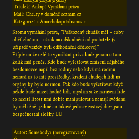
Titulek: Ankap: Vymáhání práva
Mail: Che.sy v doméně seznam.cz
Kategorie: » Anarchokapitalismus «
Ktomu vymáhání práva, "Poškozený chudák měl – coby
oběť zločinu – nárok na odškodnění od pachatele (v
případě vraždy byli odškodněni dědicové)"
Příjde mi že celé to vymáhání práva bude jenom o tom
kolik máš peněz. Kdo bude vyšetřovat zmizení nějakého
bezdomovce např. bez rodiny nebo když má rodinu
nemusí na to mít prostředky, kradení chudejch lidí na
orgány by bylo normou. Pak kdo bude vyšetřovat když
někde bude mizet hodně lidí, myslím si že narušení lidé
co necítí lítost umí dobře manipulovat a nemají svědomí
by měli žně, jediné co takové jedince zastavý dnes jsou
bezpečnostní složky. 🤷‍♂️
Autor: Somebody1 (neregistrovaný)