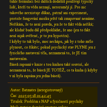
tuhle formulaci bez dalších dodatků používají typicky
lidé, kteří tu vědu neznají, nerozumějí jí. Pro nic
takového neexistuje důkaz, patrně ani experiment,
protože fungování mozku ještě tak zmapované nemáme.
Neříkám, že to není pravda, jen že to fakt věda neříká;
ale klidně budu dál předpokládat, že ano (jen to fakt
není nijak ověřené, je to jen hypotéza).
I kdyby to tak bylo, moc nechápu, jak by z toho mělo
plynout, co říkáte; pokud psychický stav PLYNE jen z
fyzického nastavení těla, neznamená to, že JE tím
nastavením.
Báseň zapsaná v knize s tou knihou také souvisí, ale
neznamená to, že báseň JE TOTÉŽ, co ta kniha (i kdyby
v ní byla zapsána jen jedna báseň).
Autor: Batmates (neregistrovaný)
Čas:
2025-05-18 01:42:45
Titulek: Problém s NAP a fyzičností psychiky