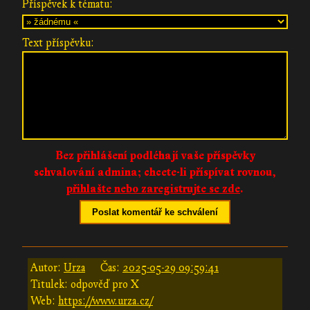
Příspěvek k tématu:
Text příspěvku:
Bez přihlášení podléhají vaše příspěvky
schvalování admina;
chcete-li příspívat rovnou,
přihlašte nebo zaregistrujte se zde
.
Poslat komentář ke schválení
Autor:
Urza
Čas:
2025-05-29 09:59:41
Titulek: odpověď pro X
Web:
https://www.urza.cz/