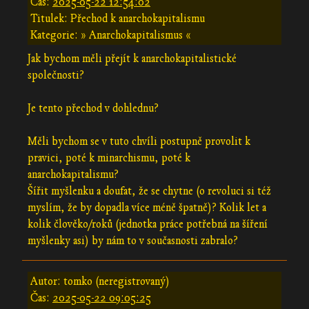
Čas:
2025-05-22 12:54:02
Titulek: Přechod k anarchokapitalismu
Kategorie: » Anarchokapitalismus «
Jak bychom měli přejít k anarchokapitalistické
společnosti?
Je tento přechod v dohlednu?
Měli bychom se v tuto chvíli postupně provolit k
pravici, poté k minarchismu, poté k
anarchokapitalismu?
Šířit myšlenku a doufat, že se chytne (o revoluci si též
myslím, že by dopadla více méně špatně)? Kolik let a
kolik člověko/roků (jednotka práce potřebná na šíření
myšlenky asi) by nám to v současnosti zabralo?
Autor: tomko (neregistrovaný)
Čas:
2025-05-22 09:05:25