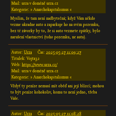
Mail: urza v doméně urza.cz
Kategorie: » Anarchokapitalismus «
Myslím, že tam není nadbytečná; když Vám někdo
vezme ukradne auto a zaparkuje ho na svém pozemku,
bez té závorky by to, že si auto vezmete zpátky, bylo
narušení vlastnictví (toho pozemku, ne auta).
Autor:
Urza
Čas:
2025-05-27 11:09:27
Titulek: Vojta32
Web:
https://www.urza.cz/
Mail: urza v doméně urza.cz
Kategorie: » Anarchokapitalismus «
Vždyť ty peníze nemusí mít oběď ani její blízcí; mohou
to být peníze kohokoliv, komu to není jedno, třeba
Vaše.
Autor:
Urza
Čas:
2025-05-27 11:08:28