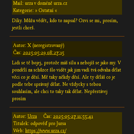
Mail: urza v doméně urza.cz
Kategorie: » Ostatní «
Díky. Můžu vědět, kdo to napsal? Ozvi se mi, prosím,
jestli chceš.
Autor: X (neregistrovaný)
Čas:
2025-05-29 08:27:15
Lidi se tě bojej, protože máš sílu a nebojíš se jako my. V
pondělí na schůzce šlo vidět jak jim vadí tvá odvaha dělat
věci co je děsí. Mě taky někdy děsí. Ale ty děláš co je
podle tebe správný dělat. Ne vždycky s tebou
souhlasím, ale chci to taky tak dělat. Nepřestávej
prosím
Autor:
Urza
Čas:
2025-05-27 11:55:41
Titulek: odpověď pro Jursa
Web:
https://www.urza.cz/