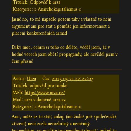
Titulek: Odpověď k urza
Kategorie: » Anarchokapitalismus «
Jasně no, to mě napadlo potom taky a vlastně to neni
argument ani pro stat a pomůže jen informovanost a
placeni konkurenčních armád
Diky moc, cenim si toho co děláte, věděl jsem, že v
hodně věcech jsem obětí propagandy, ale nevěděl jsem v
čem přesně
Autor:
Urza
Čas:
2025-05-21 22:22:07
Titulek: odpověď pro tomko
Web:
https://www.urza.cz/
Mail: urza v doméně urza.cz
Kategorie: » Anarchokapitalismus «
Ano, může se to stát; ankap (ani žádné jiné společenské
zřízení) není zcela nerozbitný a neměnný.
Jen nechápu, co myslíte tou nevyhnutelností; pokud to,