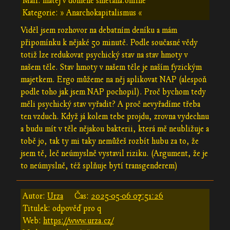
Mail: matej v doméně smetana.online
Kategorie: » Anarchokapitalismus «
Viděl jsem rozhovor na debatním deníku a mám
připomínku k nějaké 50 minutě. Podle současné vědy
totiž lze redukovat psychický stav na stav hmoty v
našem těle. Stav hmoty v našem těle je naším fyzickým
majetkem. Ergo můžeme na něj aplikovat NAP (alespoň
podle toho jak jsem NAP pochopil). Proč bychom tedy
měli psychický stav vyřadit? A proč nevyřadíme třeba
ten vzduch. Když já kolem tebe projdu, zrovna vydechnu
a budu mít v těle nějakou bakterii, která mě neubližuje a
tobě jo, tak ty mi taky nemůžeš rozbít hubu za to, že
jsem tě, leč neúmyslně vystavil riziku. (Argument, že je
to neúmyslně, též splňuje bytí transgenderem)
Autor:
Urza
Čas:
2025-05-06 07:51:26
Titulek: odpověď pro q
Web:
https://www.urza.cz/