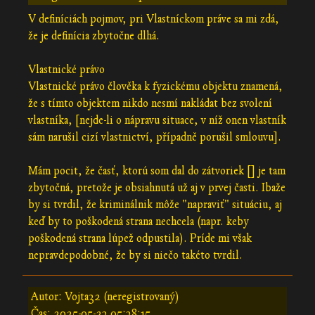
V definíciách pojmov, pri Vlastníckom práve sa mi zdá,
že je definícia zbytočne dlhá.
Vlastnické právo
Vlastnické právo člověka k fyzickému objektu znamená,
že s tímto objektem nikdo nesmí nakládat bez svolení
vlastníka, [nejde-li o nápravu situace, v níž onen vlastník
sám narušil cizí vlastnictví, případně porušil smlouvu].
Mám pocit, že časť, ktorú som dal do zátvoriek [] je tam
zbytočná, pretože je obsiahnutá už aj v prvej časti. Ibaže
by si tvrdil, že kriminálnik môže "napraviť" situáciu, aj
keď by to poškodená strana nechcela (napr. keby
poškodená strana lúpež odpustila). Príde mi však
nepravdepodobné, že by si niečo takéto tvrdil.
Autor: Vojta32 (neregistrovaný)
Čas:
2025-05-23 05:38:15