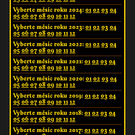
Vyberte měsíc roku 2024:
01
02
03
04
05
06
07
08
09
10
11
12
Vyberte měsíc roku 2023:
01
02
03
04
05
06
07
08
09
10
11
12
Vyberte měsíc roku 2022:
01
02
03
04
05
06
07
08
09
10
11
12
Vyberte měsíc roku 2021:
01
02
03
04
05
06
07
08
09
10
11
12
Vyberte měsíc roku 2020:
01
02
03
04
05
06
07
08
09
10
11
12
Vyberte měsíc roku 2019:
01
02
03
04
05
06
07
08
09
10
11
12
Vyberte měsíc roku 2018:
01
02
03
04
05
06
07
08
09
10
11
12
Vyberte měsíc roku 2017:
01
02
03
04