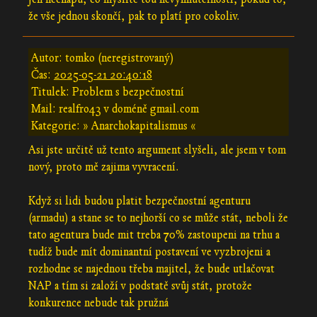
že vše jednou skončí, pak to platí pro cokoliv.
Autor: tomko (neregistrovaný)
Čas:
2025-05-21 20:40:18
Titulek: Problem s bezpečnostní
Mail: realfro43 v doméně gmail.com
Kategorie: » Anarchokapitalismus «
Asi jste určitě už tento argument slyšeli, ale jsem v tom
nový, proto mě zajima vyvracení.
Když si lidi budou platit bezpečnostní agenturu
(armadu) a stane se to nejhorší co se může stát, neboli že
tato agentura bude mit treba 70% zastoupeni na trhu a
tudíž bude mít dominantní postavení ve vyzbrojeni a
rozhodne se najednou třeba majitel, že bude utlačovat
NAP a tím si založí v podstatě svůj stát, protože
konkurence nebude tak pružná