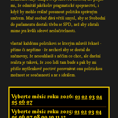
mi, že odmítáš jakékoliv pragmatické spojenectví, i
když by mohlo reálně posunout politiku správným
směrem. Mně osobně dává větší smysl, aby se Svobodní
do parlamentu dostali třeba se SPD, než aby zůstali
mimo jen kvůli ideové neslučitelnosti.
vlastně každému politikovi se kterým mluvíš řekneš -
přímo či nepřímo - že nechceš aby se dostal do
sněmovny, že nesouhlasíš s něčím co chce, ale dnešní
realita je taková, že 200 lidí tam bude a pak by mi
přišlo myšlenkově poctivé porovnávat onu politickou
možnost se současností a ne s ideálem.
Vyberte měsíc roku 2026:
01
02
03
04
05
06
07
Vyberte měsíc roku 2025:
01
02
03
04
05
06
07
08
09
10
11
12