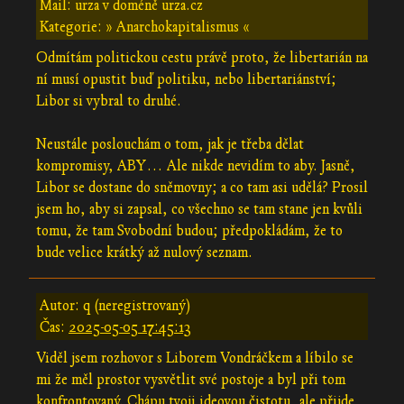
Mail: urza v doméně urza.cz
Kategorie: » Anarchokapitalismus «
Odmítám politickou cestu právě proto, že libertarián na
ní musí opustit buď politiku, nebo libertariánství;
Libor si vybral to druhé.
Neustále poslouchám o tom, jak je třeba dělat
kompromisy, ABY… Ale nikde nevidím to aby. Jasně,
Libor se dostane do sněmovny; a co tam asi udělá? Prosil
jsem ho, aby si zapsal, co všechno se tam stane jen kvůli
tomu, že tam Svobodní budou; předpokládám, že to
bude velice krátký až nulový seznam.
Autor: q (neregistrovaný)
Čas:
2025-05-05 17:45:13
Viděl jsem rozhovor s Liborem Vondráčkem a líbilo se
mi že měl prostor vysvětlit své postoje a byl při tom
konfrontovaný. Chápu tvoji ideovou čistotu, ale přijde