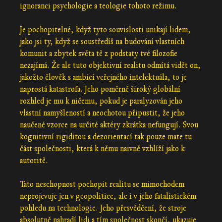
ignoranci psychologie a teologie tohoto režimu.
Je pochopitelné, když tyto souvislosti unikají lidem,
jako jsi ty, když se soustředíš na budování vlastních
komunit a zbytek světa tě z podstaty tvé filozofie
nezajímá. Že ale tuto objektivní realitu odmítá vidět on,
jakožto člověk s ambicí veřejného intelektuála, to je
naprostá katastrofa. Jeho poměrně široký globální
rozhled je mu k ničemu, pokud je paralyzován jeho
vlastní namyšleností a neochotou připustit, že jeho
naučené vzorce na určité aktéry zkrátka nefungují. Svou
kognitivní rigiditou a dezorientací tak pouze mate tu
část společnosti, která k němu naivně vzhlíží jako k
autoritě.
Tato neschopnost pochopit realitu se mimochodem
neprojevuje jen v geopolitice, ale i v jeho fatalistickém
pohledu na technologie. Jeho přesvědčení, že stroje
absolutně nahradí lidi a tím společnost skončí, ukazuje