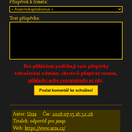
Příspěvek k tématu:
Text příspěvku:
Bez přihlášení podléhají vaše příspěvky
schvalování admina;
chcete-li příspívat rovnou,
přihlašte nebo zaregistrujte se zde
.
Poslat komentář ke schválení
Autor:
Urza
Čas:
2026-07-15 16:32:26
Titulek: odpověď pro janqo
Web:
https://www.urza.cz/