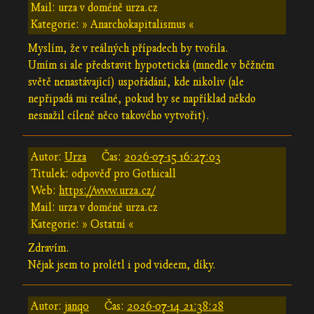
Mail: urza v doméně urza.cz
Kategorie: » Anarchokapitalismus «
Myslím, že v reálných případech by tvořila.
Umím si ale představit hypotetická (mnedle v běžném
světě nenastávající) uspořádání, kde nikoliv (ale
nepřipadá mi reálné, pokud by se například někdo
nesnažil cíleně něco takového vytvořit).
Autor:
Urza
Čas:
2026-07-15 16:27:03
Titulek: odpověď pro Gothicall
Web:
https://www.urza.cz/
Mail: urza v doméně urza.cz
Kategorie: » Ostatní «
Zdravím.
Nějak jsem to prolétl i pod videem, díky.
Autor:
janq0
Čas:
2026-07-14 21:38:28