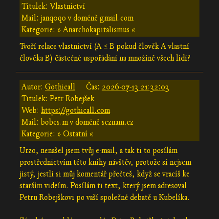
Titulek: Vlastnictví
Mail: janq0q0 v doméně gmail.com
Kategorie: » Anarchokapitalismus «
Tvoří relace vlastnictví (A ≤ B pokud člověk A vlastní
člověka B) částečné uspořádání na množině všech lidí?
Autor:
Gothicall
Čas:
2026-07-13 21:32:03
Titulek: Petr Robejšek
Web:
https://gothicall.com
Mail: bobes.m v doméně seznam.cz
Kategorie: » Ostatní «
Urzo, nenašel jsem tvůj e-mail, a tak ti to posílám
prostřednictvím této knihy návštěv, protože si nejsem
jistý, jestli si můj komentář přečteš, když se vracíš ke
starším videím. Posílám ti text, který jsem adresoval
Petru Robejškovi po vaší společné debatě u Kubelíka.