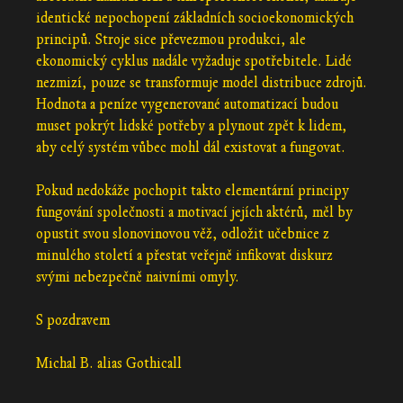
identické nepochopení základních socioekonomických
principů. Stroje sice převezmou produkci, ale
ekonomický cyklus nadále vyžaduje spotřebitele. Lidé
nezmizí, pouze se transformuje model distribuce zdrojů.
Hodnota a peníze vygenerované automatizací budou
muset pokrýt lidské potřeby a plynout zpět k lidem,
aby celý systém vůbec mohl dál existovat a fungovat.
Pokud nedokáže pochopit takto elementární principy
fungování společnosti a motivací jejích aktérů, měl by
opustit svou slonovinovou věž, odložit učebnice z
minulého století a přestat veřejně infikovat diskurz
svými nebezpečně naivními omyly.
S pozdravem
Michal B. alias Gothicall