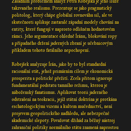
Zásadním problémem analýz Petra Robejška je jeho iluze
takzvaného realismu. Prezentuje se jako pragmatický
politolog, který chápe globální rovnováhu sil, ale ve
skutečnosti aplikuje zastaralé západní modely chování na
entity, které fungují v naprosto odlišném hodnotovém
rámci. Jeho argumentace ohledně Íránu, blokování ropy
a případného držení jaderných zbraní je učebnicovým
příkladem tohoto fatálního nepochopení.
Robejšek analyzuje Írán, jako by to byl standardní
racionální stát, jehož primárním cílem je ekonomická
prosperita a politické přežití. Zcela přitom ignoruje
fundamentální podstatu tamního režimu, kterou je
náboženský fanatismus. Aplikovat teorii jaderného
odstrašení na teokracii, jejíž státní doktrína je protkána
eschatologickými vizemi a kultem mučednictví, není
projevem geopolitického nadhledu, ale nebezpečné
akademické slepoty. Považovat džihád za běžný nástroj
zahraniční politiky normálního státu znamená naprostou