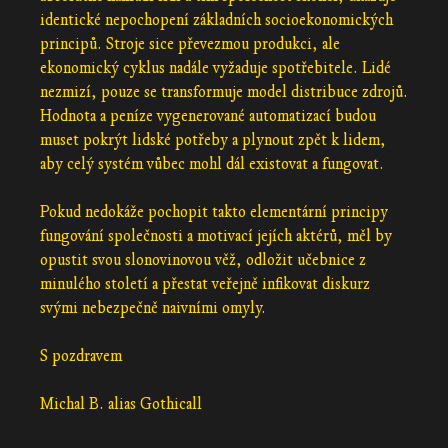
identické nepochopení základních socioekonomických
principů. Stroje sice převezmou produkci, ale
ekonomický cyklus nadále vyžaduje spotřebitele. Lidé
nezmizí, pouze se transformuje model distribuce zdrojů.
Hodnota a peníze vygenerované automatizací budou
muset pokrýt lidské potřeby a plynout zpět k lidem,
aby celý systém vůbec mohl dál existovat a fungovat.
Pokud nedokáže pochopit takto elementární principy
fungování společnosti a motivací jejích aktérů, měl by
opustit svou slonovinovou věž, odložit učebnice z
minulého století a přestat veřejně infikovat diskurz
svými nebezpečně naivními omyly.
S pozdravem
Michal B. alias Gothicall