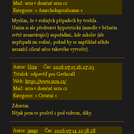
Mail: urza v doméně urza.cz
Kategorie: » Anarchokapitalismus «
Myslím, že v reálných případech by tvořila.
Umím si ale představit hypotetická (mnedle v běžném
světě nenastávající) uspořádání, kde nikoliv (ale
nepřipadá mi reálné, pokud by se například někdo
nesnažil cíleně něco takového vytvořit).
Autor:
Urza
Čas:
2026-07-15 16:27:03
Titulek: odpověď pro Gothicall
Web:
https://www.urza.cz/
Mail: urza v doméně urza.cz
Kategorie: » Ostatní «
Zdravím.
Nějak jsem to prolétl i pod videem, díky.
Autor:
janq0
Čas:
2026-07-14 21:38:28