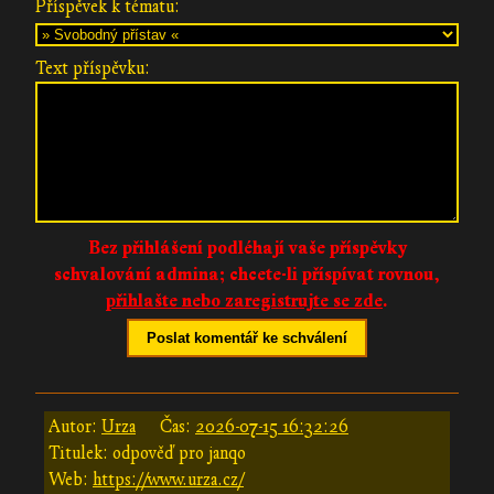
Příspěvek k tématu:
Text příspěvku:
Bez přihlášení podléhají vaše příspěvky
schvalování admina;
chcete-li příspívat rovnou,
přihlašte nebo zaregistrujte se zde
.
Poslat komentář ke schválení
Autor:
Urza
Čas:
2026-07-15 16:32:26
Titulek: odpověď pro janqo
Web:
https://www.urza.cz/