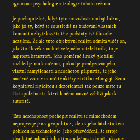
ignoranci psychologie a teologie tohoto režimu.
Je pochopitelné, když tyto souvislosti unikají lidem,
jako jsi ty, když se soustředíš na budování vlastních
komunit a zbytek světa tě z podstaty tvé filozofie
nezajímá. Že ale tuto objektivní realitu odmítá vidět on,
jakožto člověk s ambicí veřejného intelektuála, to je
naprostá katastrofa. Jeho poměrně široký globální
rozhled je mu k ničemu, pokud je paralyzován jeho
vlastní namyšleností a neochotou připustit, že jeho
naučené vzorce na určité aktéry zkrátka nefungují. Svou
kognitivní rigiditou a dezorientací tak pouze mate tu
část společnosti, která k němu naivně vzhlíží jako k
autoritě.
Tato neschopnost pochopit realitu se mimochodem
neprojevuje jen v geopolitice, ale i v jeho fatalistickém
pohledu na technologie. Jeho přesvědčení, že stroje
absolutně nahradí lidi a tím společnost skončí, ukazuje