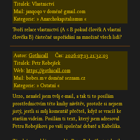
Titulek: Vlastnictví
Mail: janq0q0 v doméně gmail.com
Kategorie: » Anarchokapitalismus «
Tvoří relace vlastnictví (A ≤ B pokud člověk A vlastní
člověka B) částečné uspořádání na množině všech lidí?
Autor:
Gothicall
Čas:
2026-07-13 21:32:03
Titulek: Petr Robejšek
Web:
https://gothicall.com
Mail: bobes.m v doméně seznam.cz
Kategorie: » Ostatní «
Urzo, nenašel jsem tvůj e-mail, a tak ti to posílám
prostřednictvím této knihy návštěv, protože si nejsem
jistý, jestli si můj komentář přečteš, když se vracíš ke
starším videím. Posílám ti text, který jsem adresoval
Petru Robejškovi po vaší společné debatě u Kubelíka.