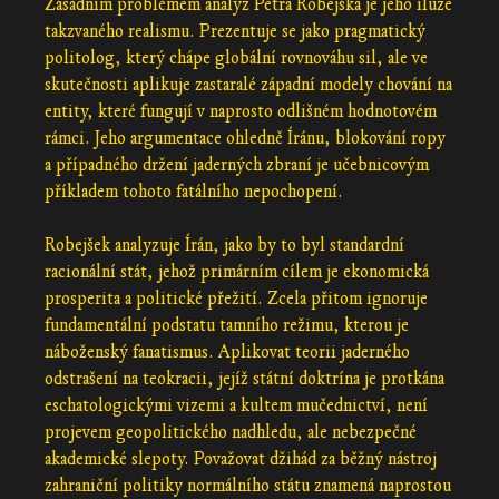
Zásadním problémem analýz Petra Robejška je jeho iluze
takzvaného realismu. Prezentuje se jako pragmatický
politolog, který chápe globální rovnováhu sil, ale ve
skutečnosti aplikuje zastaralé západní modely chování na
entity, které fungují v naprosto odlišném hodnotovém
rámci. Jeho argumentace ohledně Íránu, blokování ropy
a případného držení jaderných zbraní je učebnicovým
příkladem tohoto fatálního nepochopení.
Robejšek analyzuje Írán, jako by to byl standardní
racionální stát, jehož primárním cílem je ekonomická
prosperita a politické přežití. Zcela přitom ignoruje
fundamentální podstatu tamního režimu, kterou je
náboženský fanatismus. Aplikovat teorii jaderného
odstrašení na teokracii, jejíž státní doktrína je protkána
eschatologickými vizemi a kultem mučednictví, není
projevem geopolitického nadhledu, ale nebezpečné
akademické slepoty. Považovat džihád za běžný nástroj
zahraniční politiky normálního státu znamená naprostou