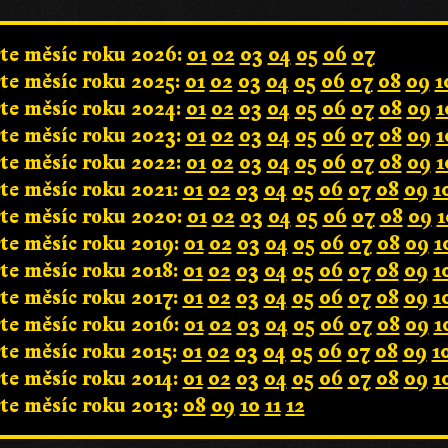
te měsíc roku 2026:
01
02
03
04
05
06
07
te měsíc roku 2025:
01
02
03
04
05
06
07
08
09
1
te měsíc roku 2024:
01
02
03
04
05
06
07
08
09
1
te měsíc roku 2023:
01
02
03
04
05
06
07
08
09
1
te měsíc roku 2022:
01
02
03
04
05
06
07
08
09
1
te měsíc roku 2021:
01
02
03
04
05
06
07
08
09
1
te měsíc roku 2020:
01
02
03
04
05
06
07
08
09
1
te měsíc roku 2019:
01
02
03
04
05
06
07
08
09
1
te měsíc roku 2018:
01
02
03
04
05
06
07
08
09
1
te měsíc roku 2017:
01
02
03
04
05
06
07
08
09
1
te měsíc roku 2016:
01
02
03
04
05
06
07
08
09
1
te měsíc roku 2015:
01
02
03
04
05
06
07
08
09
1
te měsíc roku 2014:
01
02
03
04
05
06
07
08
09
1
te měsíc roku 2013:
08
09
10
11
12