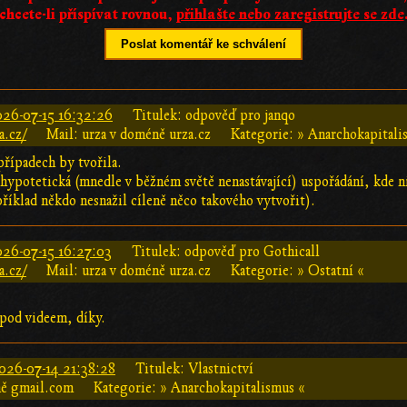
chcete-li příspívat rovnou,
přihlašte nebo zaregistrujte se zde
Poslat komentář ke schválení
26-07-15 16:32:26
Titulek: odpověď pro janqo
a.cz/
Mail: urza v doméně urza.cz
Kategorie: » Anarchokapitali
případech by tvořila.
hypotetická (mnedle v běžném světě nenastávající) uspořádání, kde n
říklad někdo nesnažil cíleně něco takového vytvořit).
26-07-15 16:27:03
Titulek: odpověď pro Gothicall
a.cz/
Mail: urza v doméně urza.cz
Kategorie: » Ostatní «
 pod videem, díky.
026-07-14 21:38:28
Titulek: Vlastnictví
ně gmail.com
Kategorie: » Anarchokapitalismus «