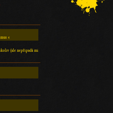
.
smus «
ikoliv (ale nepřipadá mi