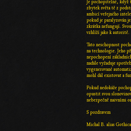
Je pochopitelné, když t
zbytek světa tě z podsta
ambicí veřejného intele
pokud je paralyzován je
zkrátka nefungují. Svou
vzhlíží jako k autoritě.
Tato neschopnost pocho
na technologie. Jeho př
nepochopení základníc
nadále vyžaduje spotře
vygenerované automatiz
mohl dál existovat a fu
Pokud nedokáže pochopi
opustit svou slonovinov
nebezpečně naivními o
S pozdravem
Michal B. alias Gothica