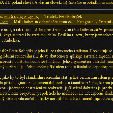
í (A ≤ B pokud člověk A vlastní člověka B) částečné uspořádání na mno
s:
2026-07-13 21:32:03
Titulek: Petr Robejšek
l.com
Mail: bobes.m v doméně seznam.cz
Kategorie: » Ostatní 
e-mail, a tak ti to posílám prostřednictvím této knihy návštěv, protož
, když se vracíš ke starším videím. Posílám ti text, který jsem adres
ě u Kubelíka.
lýz Petra Robejška je jeho iluze takzvaného realismu. Prezentuje se
globální rovnováhu sil, ale ve skutečnosti aplikuje zastaralé západní
v naprosto odlišném hodnotovém rámci. Jeho argumentace ohledně Írán
rných zbraní je učebnicovým příkladem tohoto fatálního nepochopen
, jako by to byl standardní racionální stát, jehož primárním cílem j
cela přitom ignoruje fundamentální podstatu tamního režimu, kterou 
eorii jaderného odstrašení na teokracii, jejíž státní doktrína je prot
ictví, není projevem geopolitického nadhledu, ale nebezpečné akad
žný nástroj zahraniční politiky normálního státu znamená naprostou 
.