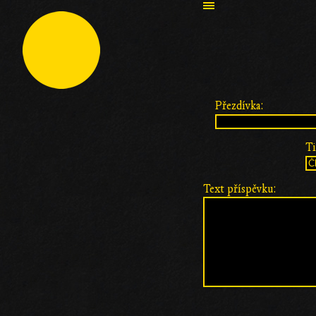
Přezdívka:
Ti
Text příspěvku: