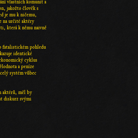
vání vlastních komunit a
on, jakožto člověk s
led je mu k ničemu,
e na určité aktéry
sti, která k němu naivně
o fatalistickém pohledu
ukazuje identické
 ekonomický cyklus
 Hodnota a peníze
 celý systém vůbec
h aktérů, měl by
at diskurz svými