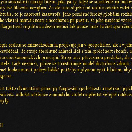
yto souvislosti unikají lidem, jako jsi ty, když se soustředíš na budo
ty tvé filozofie nezajímá. Že ale tuto objektivní realitu odmítá vidět 
ktuála, to je naprostá katastrofa. Jeho poměrně široký globální rozh
ho vlastní namyšleností a neochotou připustit, že jeho naučené vzorc
 kognitivní rigiditou a dezorientací tak pouze mate tu část společno
pit realitu se mimochodem neprojevuje jen v geopolitice, ale i v jeh
esvědčení, že stroje absolutně nahradí lidi a tím společnost skončí, 
h socioekonomických principů. Stroje sice převezmou produkci, ale
bitele. Lidé nezmizí, pouze se transformuje model distribuce zdrojů.
ací budou muset pokrýt lidské potřeby a plynout zpět k lidem, aby
ngovat.
t takto elementární principy fungování společnosti a motivací jejíc
ou věž, odložit učebnice z minulého století a přestat veřejně infikov
myly.
ll