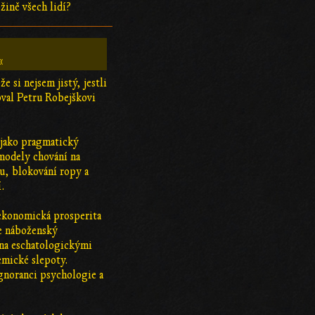
žině všech lidí?
«
e si nejsem jistý, jestli
oval Petru Robejškovi
 jako pragmatický
 modely chování na
u, blokování ropy a
í.
e ekonomická prosperita
je náboženský
kána eschatologickými
emické slepoty.
ignoranci psychologie a