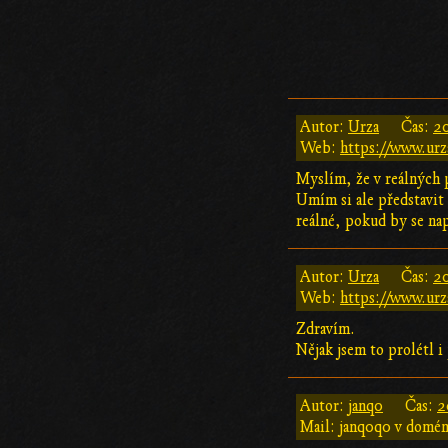
Autor:
Urza
Čas:
20
Web:
https://www.urz
Myslím, že v reálných 
Umím si ale představit 
reálné, pokud by se nap
Autor:
Urza
Čas:
20
Web:
https://www.urz
Zdravím.
Nějak jsem to prolétl i
Autor:
janq0
Čas:
2
Mail: janq0q0 v domé