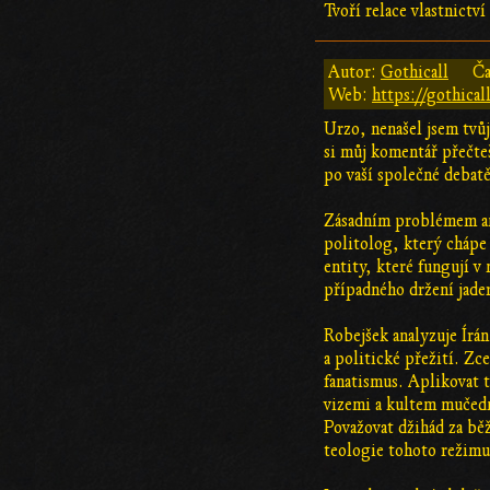
Tvoří relace vlastnictv
Autor:
Gothicall
Ča
Web:
https://gothical
Urzo, nenašel jsem tvůj 
si můj komentář přečteš
po vaší společné debat
Zásadním problémem ana
politolog, který chápe 
entity, které fungují 
případného držení jade
Robejšek analyzuje Írán
a politické přežití. Z
fanatismus. Aplikovat t
vizemi a kultem mučedn
Považovat džihád za bě
teologie tohoto režimu